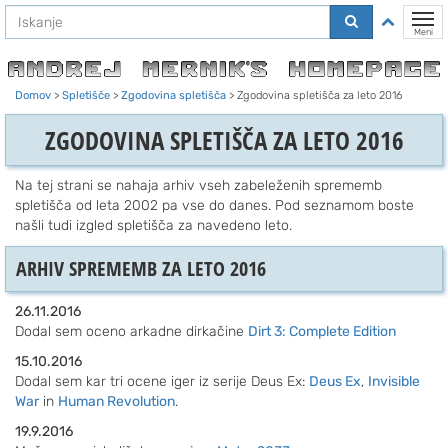
Na
Preklo
vsebino
Meni
Domov
>
Spletišče
>
Zgodovina spletišča
>
Zgodovina spletišča za leto 2016
ZGODOVINA SPLETIŠČA ZA LETO 2016
Na tej strani se nahaja arhiv vseh zabeleženih sprememb
spletišča od leta 2002 pa vse do danes. Pod seznamom boste
našli tudi izgled spletišča za navedeno leto.
ARHIV SPREMEMB ZA LETO 2016
26.11.2016
Dodal sem oceno arkadne dirkačine
Dirt 3: Complete Edition
15.10.2016
Dodal sem kar tri ocene iger iz serije Deus Ex:
Deus Ex
,
Invisible
War
in
Human Revolution
.
19.9.2016