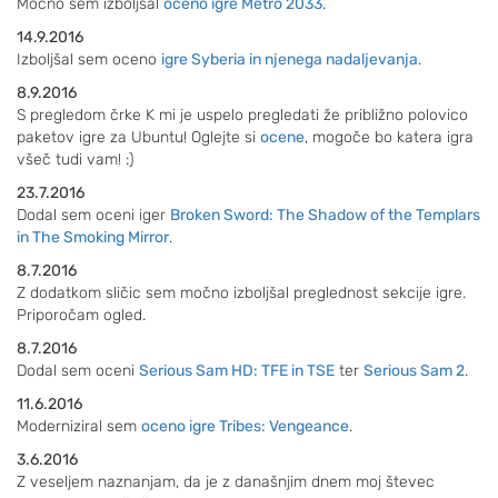
Močno sem izboljšal
oceno igre Metro 2033
.
14.9.2016
Izboljšal sem oceno
igre Syberia in njenega nadaljevanja
.
8.9.2016
S pregledom črke K mi je uspelo pregledati že približno polovico
paketov igre za Ubuntu! Oglejte si
ocene
, mogoče bo katera igra
všeč tudi vam! :)
23.7.2016
Dodal sem oceni iger
Broken Sword: The Shadow of the Templars
in The Smoking Mirror
.
8.7.2016
Z dodatkom sličic sem močno izboljšal preglednost sekcije igre.
Priporočam ogled.
8.7.2016
Dodal sem oceni
Serious Sam HD: TFE in TSE
ter
Serious Sam 2
.
11.6.2016
Moderniziral sem
oceno igre Tribes: Vengeance
.
3.6.2016
Z veseljem naznanjam, da je z današnjim dnem moj števec