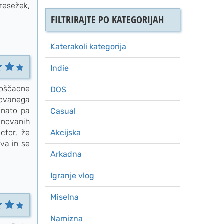
presežek,
FILTRIRAJTE PO KATEGORIJAH
Katerakoli kategorija
Indie
ploščadne
DOS
novanega
 nato pa
Casual
enovanih
ctor, že
Akcijska
va in se
Arkadna
Igranje vlog
Miselna
Namizna