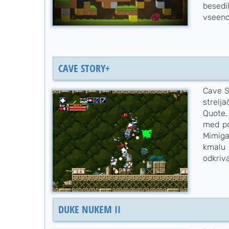
besedi
vseeno
CAVE STORY+
Cave S
strelj
Quote.
med po
Mimiga
kmalu 
odkriv
DUKE NUKEM II