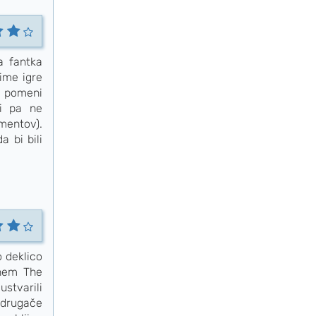
a fantka
ime igre
o pomeni
ki pa ne
mentov).
a bi bili
o deklico
nem The
ustvarili
 drugače