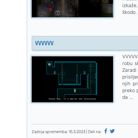
izkaže
škodo. 
VVVVVV
VVVVVV
robu s
Zaradi
prisilj
njih p
preko 
da ...
Zadnja sprememba:
15.3.2023
| Deli na: