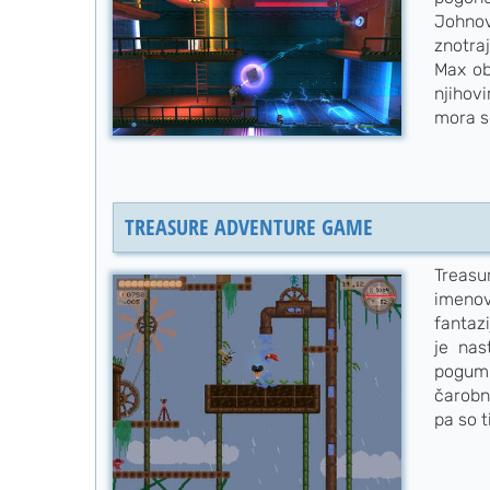
Johnov
znotra
Max ob
njihov
mora se
TREASURE ADVENTURE GAME
Treasu
imenov
fantaz
je nas
pogumn
čarobn
pa so ti