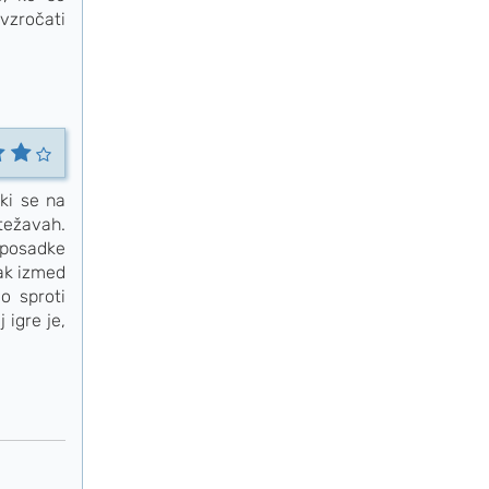
ovzročati
 ki se na
 težavah.
 posadke
sak izmed
o sproti
 igre je,