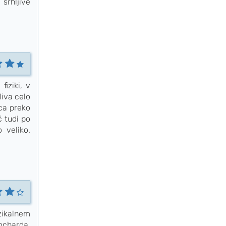
srhljive
iziki, v
liva celo
ca preko
č tudi po
 veliko.
zikalnem
ocharda.