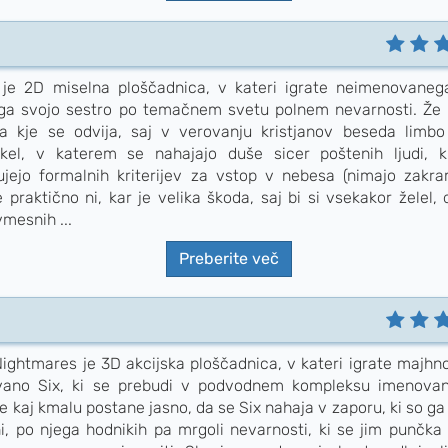
je 2D miselna ploščadnica, v kateri igrate neimenovaneg
ga svojo sestro po temačnem svetu polnem nevarnosti. Že 
va kje se odvija, saj v verovanju kristjanov beseda limb
kel, v katerem se nahajajo duše sicer poštenih ljudi, 
jujejo formalnih kriterijev za vstop v nebesa (nimajo zakra
praktično ni, kar je velika škoda, saj bi si vsekakor želel, d
mesnih ...
Preberite več
 Nightmares je 3D akcijska ploščadnica, v kateri igrate majhn
vano Six, ki se prebudi v podvodnem kompleksu imenova
 kaj kmalu postane jasno, da se Six nahaja v zaporu, ki so ga 
ni, po njega hodnikih pa mrgoli nevarnosti, ki se jim punčka