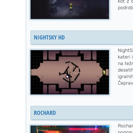
kot z 
podrobn
NIGHTSKY HD
NightS
kateri 
na tež
deseti
igraln
Čeprav 
ROCHARD
Rocha
pogonu