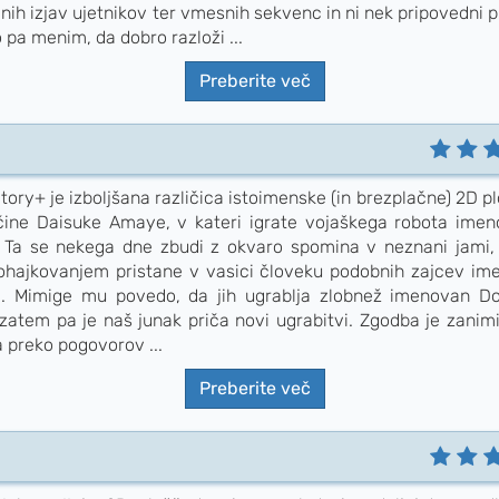
lnih izjav ujetnikov ter vmesnih sekvenc in ni nek pripovedni 
 pa menim, da dobro razloži ...
Preberite več
tory+ je izboljšana različica istoimenske (in brezplačne) 2D 
ačine Daisuke Amaye, v kateri igrate vojaškega robota ime
 Ta se nekega dne zbudi z okvaro spomina v neznani jami,
hajkovanjem pristane v vasici človeku podobnih zajcev im
. Mimige mu povedo, da jih ugrablja zlobnež imenovan Do
zatem pa je naš junak priča novi ugrabitvi. Zgodba je zanimi
a preko pogovorov ...
Preberite več