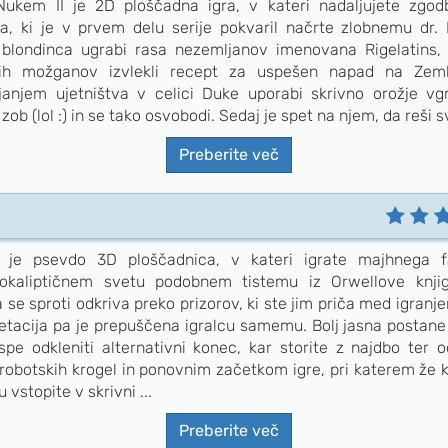
ukem II je 2D ploščadna igra, v kateri nadaljujete zgo
, ki je v prvem delu serije pokvaril načrte zlobnemu dr. 
 blondinca ugrabi rasa nezemljanov imenovana Rigelatins, 
vih možganov izvlekli recept za uspešen napad na Zeml
ljanjem ujetništva v celici Duke uporabi skrivno orožje vg
zob (lol :) in se tako osvobodi. Sedaj je spet na njem, da reši sv
Preberite več
E je psevdo 3D ploščadnica, v kateri igrate majhnega 
okaliptičnem svetu podobnem tistemu iz Orwellove knji
 se sproti odkriva preko prizorov, ki ste jim priča med igranj
retacija pa je prepuščena igralcu samemu. Bolj jasna postane
pe odkleniti alternativni konec, kar storite z najdbo ter 
h robotskih krogel in ponovnim začetkom igre, pri katerem že
 vstopite v skrivni ...
Preberite več