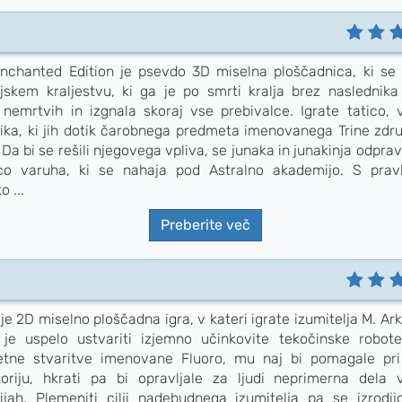
Enchanted Edition je psevdo 3D miselna ploščadnica, ki se 
ijskem kraljestvu, ki ga je po smrti kralja brez naslednika
 nemrtvih in izgnala skoraj vse prebivalce. Igrate tatico, v
ika, ki jih dotik čarobnega predmeta imenovanega Trine zdru
Da bi se rešili njegovega vpliva, se junaka in junakinja odpravi
co varuha, ki se nahaja pod Astralno akademijo. S pravl
o ...
Preberite več
je 2D miselno ploščadna igra, v kateri igrate izumitelja M. Ar
je uspelo ustvariti izjemno učinkovite tekočinske robote
etne stvaritve imenovane Fluoro, mu naj bi pomagale pri
toriju, hkrati pa bi opravljale za ljudi neprimerna dela 
rijah. Plemeniti cilji nadebudnega izumitelja pa se izrodij