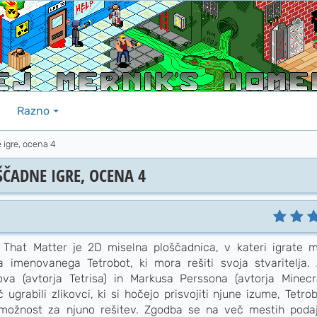
Razno
 igre, ocena 4
ŠČADNE IGRE, OCENA 4
 That Matter je 2D miselna ploščadnica, v kateri igrate 
a imenovanega Tetrobot, ki mora rešiti svoja stvaritelja. 
ova (avtorja Tetrisa) in Markusa Perssona (avtorja Minecr
 ugrabili zlikovci, ki si hočejo prisvojiti njune izume, Tetro
možnost za njuno rešitev. Zgodba se na več mestih poda