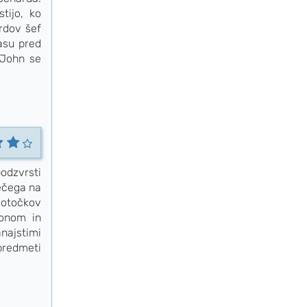
tijo, ko
rdov šef
času pred
 John se
odzvrsti
ečega na
 otočkov
monom in
najstimi
 predmeti