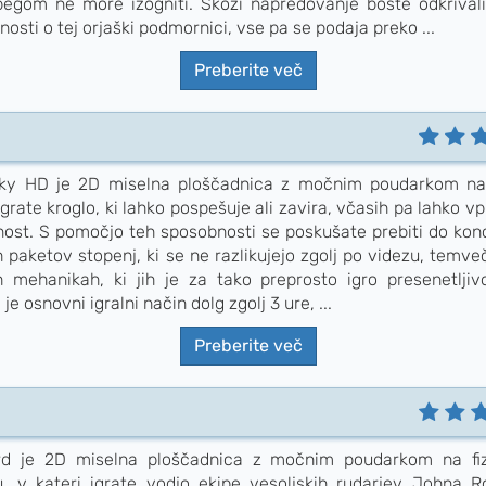
begom ne more izogniti. Skozi napredovanje boste odkrivali 
osti o tej orjaški podmornici, vse pa se podaja preko ...
Preberite več
ky HD je 2D miselna ploščadnica z močnim poudarkom na f
igrate kroglo, ki lahko pospešuje ali zavira, včasih pa lahko vp
nost. S pomočjo teh sposobnosti se poskušate prebiti do kon
h paketov stopenj, ki se ne razlikujejo zgolj po videzu, temve
ih mehanikah, ki jih je za tako preprosto igro presenetljivo
je osnovni igralni način dolg zgolj 3 ure, ...
Preberite več
rd je 2D miselna ploščadnica z močnim poudarkom na fi
, v kateri igrate vodjo ekipe vesoljskih rudarjev Johna R