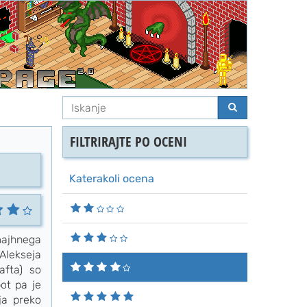
FILTRIRAJTE PO OCENI
Katerakoli ocena
majhnega
Alekseja
afta) so
bot pa je
ja preko