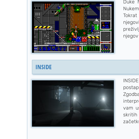
Duke N
Nukema
Tokrat
njego
preživ
njegov 
INSIDE
INSID
postap
Zgodba
interp
vam us
skriti
začetku