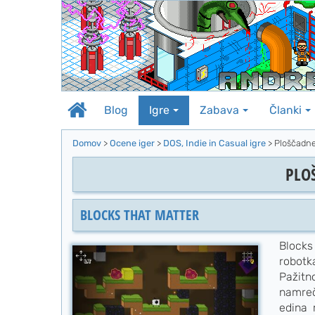
Na
vsebino
Blog
Igre
Zabava
Članki
Domov
>
Ocene iger
>
DOS, Indie in Casual igre
>
Ploščadne
PLO
BLOCKS THAT MATTER
Blocks
robotk
Pažitn
namreč
edina 