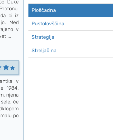
dbo Duke
Protonu.
Ploščadna
da bi iz
jo. Med
Pustolovščina
rajeno v
et ...
Strategija
Streljačina
fantka v
ge 1984.
em, njena
 šele, če
odklopom
 kmalu po