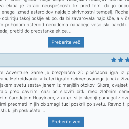
a ekipa je zaradi neuspešnosti tik pred tem, da jo odpus
j enega izmed asteroidov najdejo skrivnostni tempelj. Rocha
 odkritju takoj pošlje ekipo, da bi zavarovala najdišče, a v 
im prihodom asteroid nenadoma napadejo vesoljski banditi.
daj prebiti do preostanka ekipe, ...
Preberite več
re Adventure Game je brezplačna 2D ploščadna igra iz p
ane Metroidvania, v kateri igrate neimenovanega junaka živ
ijskem svetu sestavljenem iz manjših otokov. Skoraj dvajset
talo pred davnimi časi po siloviti bitki med zlobnim de
im čarodejem Huayinom, v kateri si je slednji pomagal z dva
imi predmeti in jih ob zmagi tudi poskril po svetu. Ravno ti
sti, ki jih poskušate ...
Preberite več