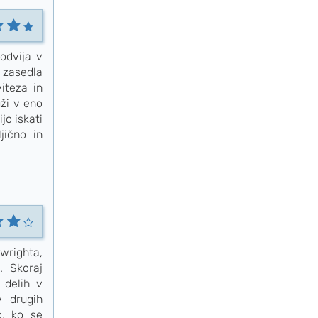
odvija v
 zasedla
iteza in
ži v eno
jo iskati
jično in
kwrighta,
. Skoraj
 delih v
v drugih
o, ko se