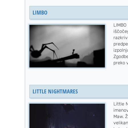
LIMBO
LIMBO 
iščoče
razkri
predpe
izpoln
Zgodbe 
preko v
LITTLE NIGHTMARES
Little
imeno
Maw. Že
velika