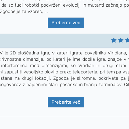
, da so tudi robotki podvrženi evoluciji in mutanti začnejo p
Zgodbe je za vzorec, ...
Preberite več
 je 2D ploščadna igra, v kateri igrate poveljnika Viridiana,
krivnostne dimenzije, po kateri je ime dobila igra, znajde v
 interference med dimenzijami, so Viridian in drugi člani
eni zapustiti vesoljsko plovilo preko teleporterja, pri tem pa v
ristane na drugi lokaciji. Zgodba je skromna, odkrivate pa j
pogovorov z najdenimi člani posadke in branja terminalov. Cilj
Preberite več