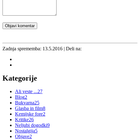
Objavi komentar
Zadnja sprememba:
13.5.2016
| Deli na:
Kategorije
Ali veste ...
27
Blog
2
Bukvarna
25
Glasba in film
8
Kemijske fore
2
Kritike
26
Neljubi dogodki
9
Nostalgija
5
Objave
2