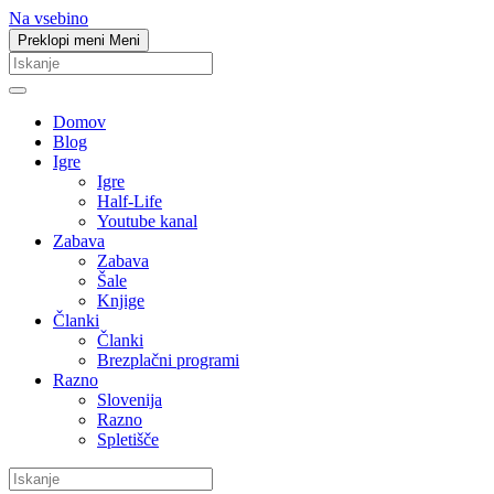
Na vsebino
Preklopi meni
Meni
Domov
Blog
Igre
Igre
Half-Life
Youtube kanal
Zabava
Zabava
Šale
Knjige
Članki
Članki
Brezplačni programi
Razno
Slovenija
Razno
Spletišče