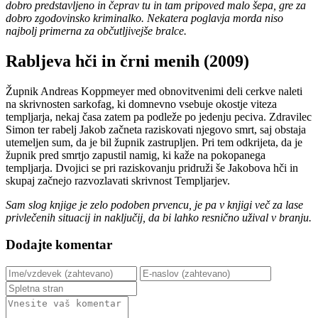
dobro predstavljeno in čeprav tu in tam pripoved malo šepa, gre za
dobro zgodovinsko kriminalko. Nekatera poglavja morda niso
najbolj primerna za občutljivejše bralce.
Rabljeva hči in črni menih (2009)
Župnik Andreas Koppmeyer med obnovitvenimi deli cerkve naleti
na skrivnosten sarkofag, ki domnevno vsebuje okostje viteza
templjarja, nekaj časa zatem pa podleže po jedenju peciva. Zdravilec
Simon ter rabelj Jakob začneta raziskovati njegovo smrt, saj obstaja
utemeljen sum, da je bil župnik zastrupljen. Pri tem odkrijeta, da je
župnik pred smrtjo zapustil namig, ki kaže na pokopanega
templjarja. Dvojici se pri raziskovanju pridruži še Jakobova hči in
skupaj začnejo razvozlavati skrivnost Templjarjev.
Sam slog knjige je zelo podoben prvencu, je pa v knjigi več za lase
privlečenih situacij in naključij, da bi lahko resnično užival v branju.
Dodajte komentar