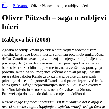
Blog
›
Bukvarna
›
Oliver Pötzsch – saga o rabljevi hčeri
Oliver Pötzsch – saga o rabljevi
hčeri
Rabljeva hči (2008)
Zgodba se odvija kmalu po tridesetletni vojni v sedemnajstem
stoletju, ko iz reke Lech v mestu Schongau potegnejo umirajočega
dečka. Zaradi nenavadnega znamenja na njegovi rami, ljudje takoj
posumijo, da gre za delo čarovnic in kot grešnega kozla izberejo
babico Marto Stechlin. Ta je v mestu znana zeliščarka, pomaga pri
porodih, hkrati pa so umorjenca večkrat videvali pri njej. Mestni
pisar rablju Jakobu Kuislu zaukaže naj iz babice čimprej izsili
priznanje, da se ne bi ponovil škandalozni proces izpred več let, ko
so na grmadi zažgali nepredstavljivo število ljudi. Jakob dvomi v
babičino krivdo in se poskuša s pomočjo zdravilca Simona
Fronweiserja dokopati do dokazov o njeni nedolžnosti.
Naslov knjige je precej nenavaden, saj ima rabljeva hči v knjigi v
resnici stransko vlogo. Dogajanje in splošno vzdušje tistega časa je