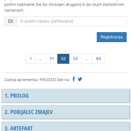
poštni nabiralnik (ne bo shranjen drugam) in bo služil statističnim
namenom.
Registracija
1
...
51
52
53
...
84
Zadnja sprememba:
19.9.2023
| Deli na:
1. PROLOG
2. POBIJALEC ZMAJEV
3. ARTEFAKT