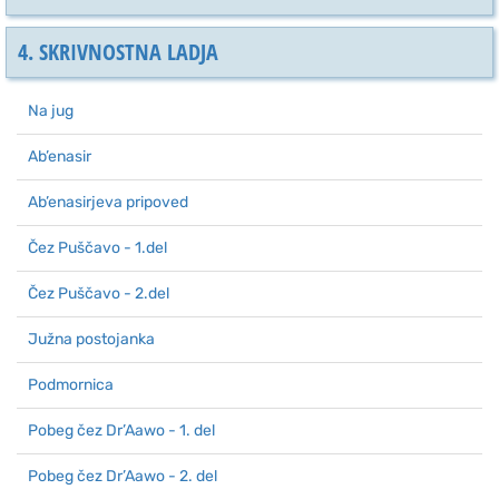
4. SKRIVNOSTNA LADJA
Na jug
Ab’enasir
Ab’enasirjeva pripoved
Čez Puščavo - 1.del
Čez Puščavo - 2.del
Južna postojanka
Podmornica
Pobeg čez Dr’Aawo - 1. del
Pobeg čez Dr’Aawo - 2. del