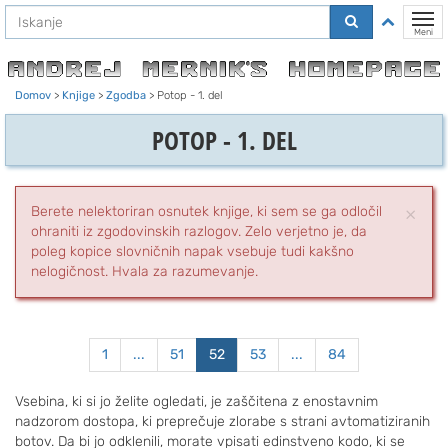
Na
Preklo
vsebino
Meni
Domov
>
Knjige
>
Zgodba
>
Potop - 1. del
POTOP - 1. DEL
×
Zap
Berete nelektoriran osnutek knjige, ki sem se ga odločil
ohraniti iz zgodovinskih razlogov. Zelo verjetno je, da
poleg kopice slovničnih napak vsebuje tudi kakšno
nelogičnost. Hvala za razumevanje.
1
...
51
52
53
...
84
Vsebina, ki si jo želite ogledati, je zaščitena z enostavnim
nadzorom dostopa, ki preprečuje zlorabe s strani avtomatiziranih
botov. Da bi jo odklenili, morate vpisati edinstveno kodo, ki se