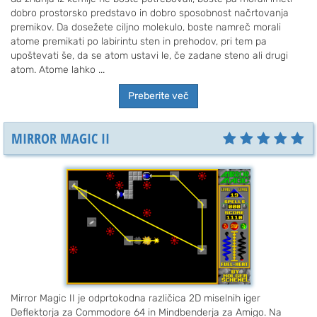
dobro prostorsko predstavo in dobro sposobnost načrtovanja
premikov. Da dosežete ciljno molekulo, boste namreč morali
atome premikati po labirintu sten in prehodov, pri tem pa
upoštevati še, da se atom ustavi le, če zadane steno ali drugi
atom. Atome lahko ...
Preberite več
MIRROR MAGIC II
Mirror Magic II je odprtokodna različica 2D miselnih iger
Deflektorja za Commodore 64 in Mindbenderja za Amigo. Na