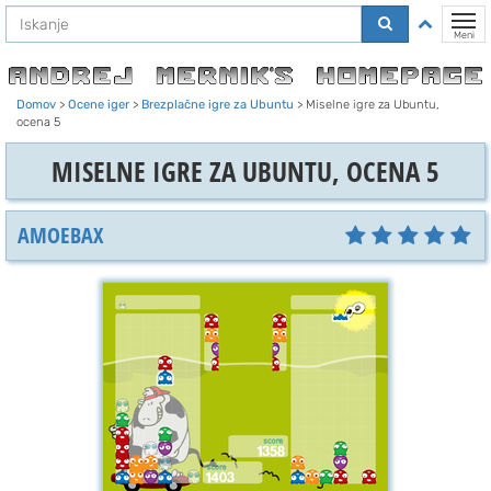
Na
Preklo
vsebino
Meni
Domov
>
Ocene iger
>
Brezplačne igre za Ubuntu
>
Miselne igre za Ubuntu,
ocena 5
MISELNE IGRE ZA UBUNTU, OCENA 5
AMOEBAX