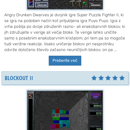
Angry Drunken Dwarves je dvojnik igre Super Puzzle Fighter II, ki
se igra na podoben način kot priljubljena igra Puyo Puyo. Igra z
vrha pošilja po dvoje združenih razno- ali enakobarvnih blokov, ki
jih združujete v verige ali večje bloke. Te verige lahko uničite
samo s posebnim enakobarvnim kristalom, pri tem pa so mogoče
tudi verižne reakcije. Vsako uničenje blokov pri nasprotniku
odvrže določeno število začasno neuničljivih blokov, on pa ...
Preberite več
BLOCKOUT II