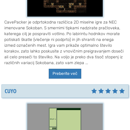
CavePacker je odprtokodna različica 2D miselne igre za NEC
imenovane Sokoban. S smernimi tipkami nadzirate pračloveka,
katerega cilj je pospraviti votlino. Po labirintu hodnikov morate
potiskati škatle (vlečenje ni podprto) in jih shraniti na enega
izmed označenih mest. Igra vam prikaže optimalno število
korakov, zato lahko poskusite z vnovičnim preigravanjem doseči
ali celo preseči to številko. Na voljo je preko dva tisoč stopenj iz
različnih variacij Sokobana, zato vam zlepa ...
Preberite več
CUYO