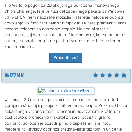
Tile World je pogon za 2D akcijskega Sokobana imenovanega
Chip's Challenge, ki je bil tudi del zabavnega paketa za Windows
3.1 (WEP). V njem nadzirate možiclja, katerega naloga je pobrati
dovoljšnjo količino računalniških čipov in se nato premakniti skozi
posebni teleport do naslednje stopnje. Naloga nikakor ni
enostavna, saj vam na poti stojijo številne ovire, kot so na primer
zaklenjena vrata, čeljustne pasti, nevidne stene, bombe ter cel
kup premičnih ...
Preberite več
WIZZNIC
Wizznic je 2D miselna igra, ki si ogromen del mehanike in tudi
vgrajenih stopenj izposoja iz Taitove arkadne igre Puzznic. Gre za
nekakšnega križanca med Tetrisom in Sokobanom, v katerem
poskušate s premikanjem škatel z vzorci počistiti igralno
površino. Sokoban je posodil princip zapletenih labirintov,
medtem ko Tetrisov doprinos predstavljata težnost in uničenje