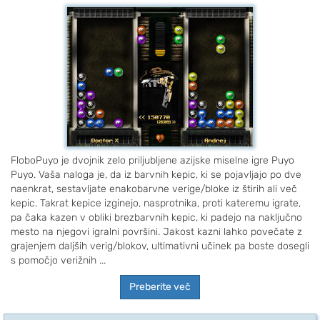
FloboPuyo je dvojnik zelo priljubljene azijske miselne igre Puyo
Puyo. Vaša naloga je, da iz barvnih kepic, ki se pojavljajo po dve
naenkrat, sestavljate enakobarvne verige/bloke iz štirih ali več
kepic. Takrat kepice izginejo, nasprotnika, proti kateremu igrate,
pa čaka kazen v obliki brezbarvnih kepic, ki padejo na naključno
mesto na njegovi igralni površini. Jakost kazni lahko povečate z
grajenjem daljših verig/blokov, ultimativni učinek pa boste dosegli
s pomočjo verižnih ...
Preberite več