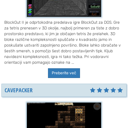
BlockOut II je odprtokodna predelava igre BlockOut za DOS. Gre
za tetris prenesen v 3D okolje, najbolj primeren za tiste z dobro
prostorsko predstavo, ki jim je običajen tetris že prelahek. 3D
bloke različne kompleksnosti spuščate v kvadrasto jamo in
poskušate ustvariti zapolnjeno površino. Bloke lahko obračate v
šestih smereh, s pomočjo šest dobro postavljenih tipk. Kljub
navidezni kompleksnosti, igra ni tako težka. Pri vodoravni
orientaciji vam pomagajo oznake na ...
Preberite več
CAVEPACKER