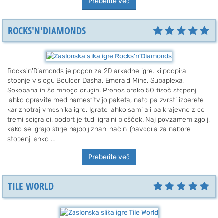
Preberite več
ROCKS'N'DIAMONDS
Rocks'n'Diamonds je pogon za 2D arkadne igre, ki podpira
stopnje v slogu Boulder Dasha, Emerald Mine, Supaplexa,
Sokobana in še mnogo drugih. Prenos preko 50 tisoč stopenj
lahko opravite med namestitvijo paketa, nato pa zvrsti izberete
kar znotraj vmesnika igre. Igrate lahko sami ali pa krajevno z do
tremi soigralci, podprt je tudi igralni plošček. Naj povzamem zgolj,
kako se igrajo štirje najbolj znani načini (navodila za nabore
stopenj lahko ...
Preberite več
TILE WORLD