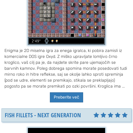
Enigma je 2D miselna igra za enega igralca, ki pobira zamisli iz
komercialne DOS igre Oxyd. Z miško upravljate lomljivo črno
kroglico, vaš cilj pa je, da najdete skrite pare ujemajočih se
barvnih kamnov. Poleg dobrega spomina morate posedovati tudi
mirno roko in hitre reflekse, saj se okolje lahko sproti spreminja
(pod se udre, elementi se premikajo, stikala se preklapljajo)
pogosto pa se morate premikati po ozki površini. Kroglica ima ...
Preberite več
FISH FILLETS - NEXT GENERATION