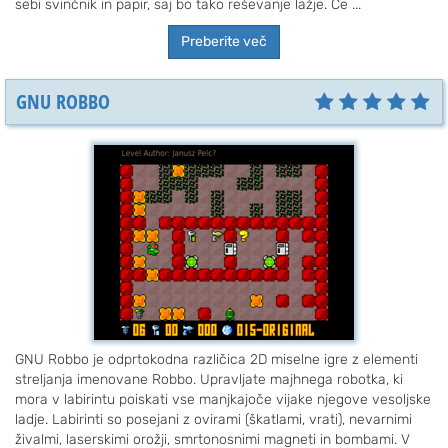
sebi svinčnik in papir, saj bo tako reševanje lažje. Če ...
Preberite več
GNU ROBBO
GNU Robbo je odprtokodna različica 2D miselne igre z elementi
streljanja imenovane Robbo. Upravljate majhnega robotka, ki
mora v labirintu poiskati vse manjkajoče vijake njegove vesoljske
ladje. Labirinti so posejani z ovirami (škatlami, vrati), nevarnimi
živalmi, laserskimi orožji, smrtonosnimi magneti in bombami. V