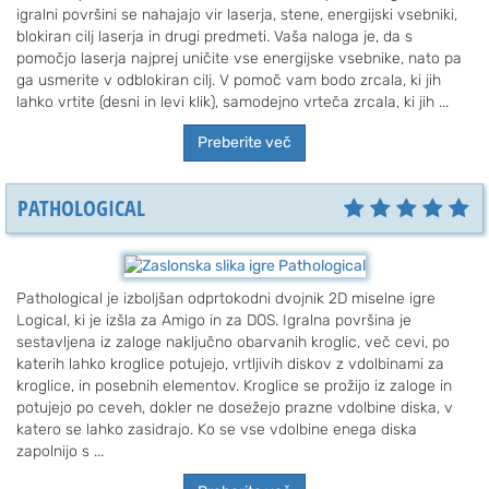
igralni površini se nahajajo vir laserja, stene, energijski vsebniki,
blokiran cilj laserja in drugi predmeti. Vaša naloga je, da s
pomočjo laserja najprej uničite vse energijske vsebnike, nato pa
ga usmerite v odblokiran cilj. V pomoč vam bodo zrcala, ki jih
lahko vrtite (desni in levi klik), samodejno vrteča zrcala, ki jih ...
Preberite več
PATHOLOGICAL
Pathological je izboljšan odprtokodni dvojnik 2D miselne igre
Logical, ki je izšla za Amigo in za DOS. Igralna površina je
sestavljena iz zaloge naključno obarvanih kroglic, več cevi, po
katerih lahko kroglice potujejo, vrtljivih diskov z vdolbinami za
kroglice, in posebnih elementov. Kroglice se prožijo iz zaloge in
potujejo po ceveh, dokler ne dosežejo prazne vdolbine diska, v
katero se lahko zasidrajo. Ko se vse vdolbine enega diska
zapolnijo s ...