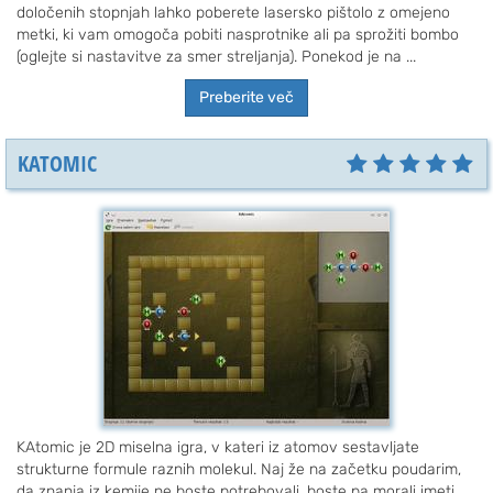
določenih stopnjah lahko poberete lasersko pištolo z omejeno
metki, ki vam omogoča pobiti nasprotnike ali pa sprožiti bombo
(oglejte si nastavitve za smer streljanja). Ponekod je na ...
Preberite več
KATOMIC
KAtomic je 2D miselna igra, v kateri iz atomov sestavljate
strukturne formule raznih molekul. Naj že na začetku poudarim,
da znanja iz kemije ne boste potrebovali, boste pa morali imeti