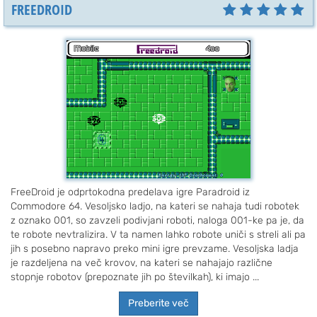
FREEDROID
FreeDroid je odprtokodna predelava igre Paradroid iz
Commodore 64. Vesoljsko ladjo, na kateri se nahaja tudi robotek
z oznako 001, so zavzeli podivjani roboti, naloga 001-ke pa je, da
te robote nevtralizira. V ta namen lahko robote uniči s streli ali pa
jih s posebno napravo preko mini igre prevzame. Vesoljska ladja
je razdeljena na več krovov, na kateri se nahajajo različne
stopnje robotov (prepoznate jih po številkah), ki imajo ...
Preberite več