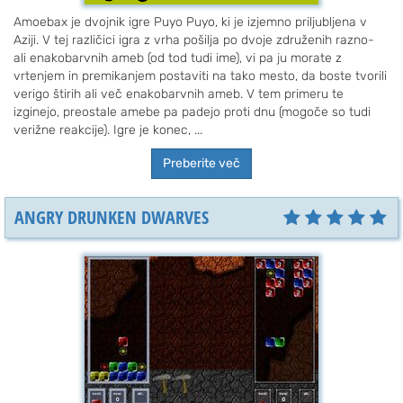
Amoebax je dvojnik igre Puyo Puyo, ki je izjemno priljubljena v
Aziji. V tej različici igra z vrha pošilja po dvoje združenih razno-
ali enakobarvnih ameb (od tod tudi ime), vi pa ju morate z
vrtenjem in premikanjem postaviti na tako mesto, da boste tvorili
verigo štirih ali več enakobarvnih ameb. V tem primeru te
izginejo, preostale amebe pa padejo proti dnu (mogoče so tudi
verižne reakcije). Igre je konec, ...
Preberite več
ANGRY DRUNKEN DWARVES