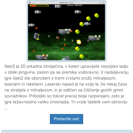
Geki3 je 2D arkadna streljačina, v kateri upravljate vesoljsko ladjo
v obliki pingvina, zaslon pa se premika vodoravno. V nadaljevanju
igre Geki2 ste oboroženi s tremi vrstami orožij: mitraljezom,
laserjem in raketami. Laserski napad je na voljo le, če nekaj časa
ne streljate z mitraljezom, in je odličen za čiščenje gostih gmot
sovražnikov. Priboljški so tokrat precej bolje razporejeni, zato je
igra težavnostno veliko znosnejša. Tri vrste tabletk vam obnovijo
...
Preberite več