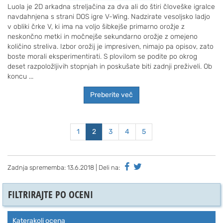
Luola je 2D arkadna streljačina za dva ali do štiri človeške igralce
navdahnjena s strani DOS igre V-Wing. Nadzirate vesoljsko ladjo
v obliki črke V, ki ima na voljo šibkejše primarno orožje z
neskončno metki in močnejše sekundarno orožje z omejeno
količino streliva. Izbor orožij je impresiven, nimajo pa opisov, zato
boste morali eksperimentirati. S plovilom se podite po okrog
deset razpoložljivih stopnjah in poskušate biti zadnji preživeli. Ob
koncu ...
Preberite več
1
2
3
4
5
Zadnja sprememba:
13.6.2018
| Deli na:
FILTRIRAJTE PO OCENI
Katerakoli ocena