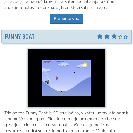
je razdeljena na več krovov, na kateri se nahajajo različne
stopnje robotov (prepoznate jih po številkah), ki imajo ...
Preberite več
FUNNY BOAT
Trip on the Funny Boat je 2D streljačina, v kateri upravljate parnik
z nameščenim topom. Plujete po morju polnem morskih psov,
gusarjev, min in drugih nevarnosti, vaša naloga pa je, da
nevarnosti bodisi sestrelite bodisi jih preskočite. Vsak dotik s