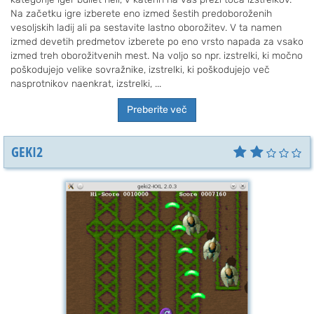
Na začetku igre izberete eno izmed šestih predoboroženih
vesoljskih ladij ali pa sestavite lastno oborožitev. V ta namen
izmed devetih predmetov izberete po eno vrsto napada za vsako
izmed treh oborožitvenih mest. Na voljo so npr. izstrelki, ki močno
poškodujejo velike sovražnike, izstrelki, ki poškodujejo več
nasprotnikov naenkrat, izstrelki, ...
Preberite več
GEKI2