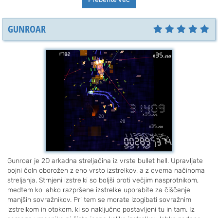
GUNROAR
Gunroar je 2D arkadna streljačina iz vrste bullet hell. Upravljate
bojni čoln oborožen z eno vrsto izstrelkov, a z dvema načinoma
streljanja. Strnjeni izstrelki so boljši proti večjim nasprotnikom,
medtem ko lahko razpršene izstrelke uporabite za čiščenje
manjših sovražnikov. Pri tem se morate izogibati sovražnim
izstrelkom in otokom, ki so naključno postavljeni tu in tam. Iz