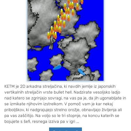
KETM je 2D arkadna streljačina, ki navdih jemlje iz japonskih
vertikalnih streljačin vrste bullet hell. Nadzirate vesoljsko ladjo
nad katero se zgrinjajo sovragi, na vas pa je, da jih ugonabljate in
se izmikate njihovim izstrelkom. V pomoč vam je kar nekaj
priboljškov, ki nadgrajujejo strelno orožje, obnavljajo življenja ali
pa vas zaščitijo. Na voljo so le tri stopnje, na koncu katerih se
bojujete s šefi, resnega izziva pa v igri ...