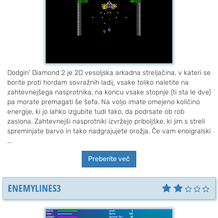
Dodgin' Diamond 2 je 2D vesoljska arkadna streljačina, v kateri se
borite proti hordam sovražnih ladij, vsake toliko naletite na
zahtevnejšega nasprotnika, na koncu vsake stopnje (ti sta le dve)
pa morate premagati še šefa. Na voljo imate omejeno količino
energije, ki jo lahko izgubite tudi tako, da podrsate ob rob
zaslona. Zahtevnejši nasprotniki izvržejo priboljške, ki jim s streli
spreminjate barvo in tako nadgrajujete orožja. Če vam enoigralski
...
Preberite več
ENEMYLINES3