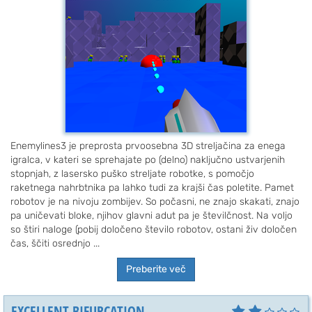
Enemylines3 je preprosta prvoosebna 3D streljačina za enega
igralca, v kateri se sprehajate po (delno) naključno ustvarjenih
stopnjah, z lasersko puško streljate robotke, s pomočjo
raketnega nahrbtnika pa lahko tudi za krajši čas poletite. Pamet
robotov je na nivoju zombijev. So počasni, ne znajo skakati, znajo
pa uničevati bloke, njihov glavni adut pa je številčnost. Na voljo
so štiri naloge (pobij določeno število robotov, ostani živ določen
čas, ščiti osrednjo ...
Preberite več
EXCELLENT BIFURCATION