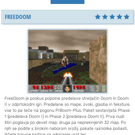
FREEDOOM
FreeDoom je poskus popolne predelave streljačin Doom in Doom
II v odprtokodni igri. Predelane so mape, zvoki, glasba in teksture,
vse to pa teče na pogonu PrBoom-Plus. Paket sestavljata Phase
1 (predelava Doom I) in Phase 2 (predelava Doom II). Prva nudi
štiri poglavja po devet map, druga pa neprekinjenih 32 map. Po
njih se podite s širokim naborom orožij, pokate raznolike pošasti,
iščete barvne kartice za odpiranje vrat ter ...