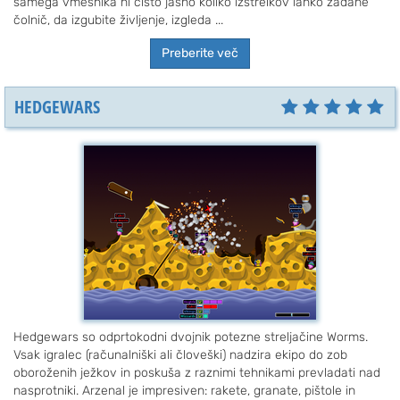
samega vmesnika ni čisto jasno koliko izstrelkov lahko zadane
čolnič, da izgubite življenje, izgleda ...
Preberite več
HEDGEWARS
Hedgewars so odprtokodni dvojnik potezne streljačine Worms.
Vsak igralec (računalniški ali človeški) nadzira ekipo do zob
oboroženih ježkov in poskuša z raznimi tehnikami prevladati nad
nasprotniki. Arzenal je impresiven: rakete, granate, pištole in