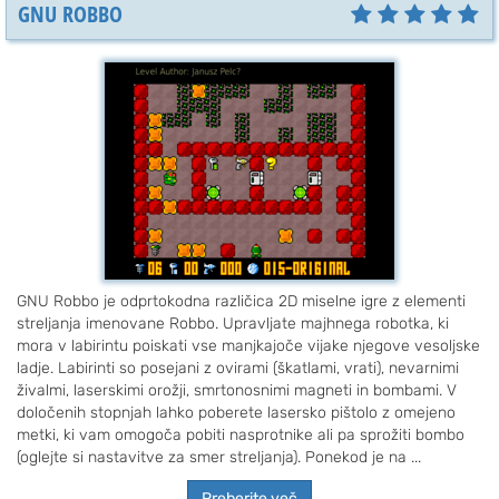
GNU ROBBO
GNU Robbo je odprtokodna različica 2D miselne igre z elementi
streljanja imenovane Robbo. Upravljate majhnega robotka, ki
mora v labirintu poiskati vse manjkajoče vijake njegove vesoljske
ladje. Labirinti so posejani z ovirami (škatlami, vrati), nevarnimi
živalmi, laserskimi orožji, smrtonosnimi magneti in bombami. V
določenih stopnjah lahko poberete lasersko pištolo z omejeno
metki, ki vam omogoča pobiti nasprotnike ali pa sprožiti bombo
(oglejte si nastavitve za smer streljanja). Ponekod je na ...
Preberite več