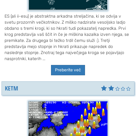
ES (ali ii-esu) je abstraktna arkadna streljačina, ki se odvija v
svetu prozornih večkotnikov. Z miško nadzirate vesoljsko ladjo
obdano s tremi krogi, ki so hkrati tudi pokazatelj napredka. Prvi
krog predstavlja vaš ščit in če je miškina kazalka izven njega, se
premikate. Za drugega bi težko trdil čemu služi :). Tretji
predstavlja mejo stopnje in hkrati prikazuje napredek do
naslednje stopnje. Znotraj tega največjega kroga se pojavljajo
nasprotniki, katerih ...
Preberite več
KETM