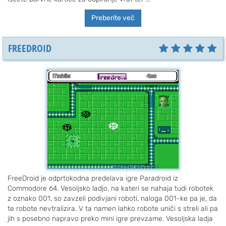
Preberite več
FREEDROID
FreeDroid je odprtokodna predelava igre Paradroid iz
Commodore 64. Vesoljsko ladjo, na kateri se nahaja tudi robotek
z oznako 001, so zavzeli podivjani roboti, naloga 001-ke pa je, da
te robote nevtralizira. V ta namen lahko robote uniči s streli ali pa
jih s posebno napravo preko mini igre prevzame. Vesoljska ladja