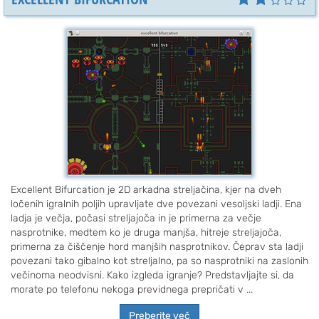
Excellent Bifurcation je 2D arkadna streljačina, kjer na dveh
ločenih igralnih poljih upravljate dve povezani vesoljski ladji. Ena
ladja je večja, počasi streljajoča in je primerna za večje
nasprotnike, medtem ko je druga manjša, hitreje streljajoča,
primerna za čiščenje hord manjših nasprotnikov. Čeprav sta ladji
povezani tako gibalno kot streljalno, pa so nasprotniki na zaslonih
večinoma neodvisni. Kako izgleda igranje? Predstavljajte si, da
morate po telefonu nekoga previdnega prepričati v ...
Preberite več