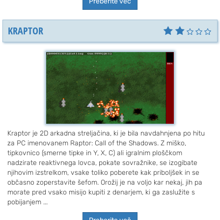
Preberite več
KRAPTOR
Kraptor je 2D arkadna streljačina, ki je bila navdahnjena po hitu
za PC imenovanem Raptor: Call of the Shadows. Z miško,
tipkovnico (smerne tipke in Y, X, C) ali igralnim ploščkom
nadzirate reaktivnega lovca, pokate sovražnike, se izogibate
njihovim izstrelkom, vsake toliko poberete kak priboljšek in se
občasno zoperstavite šefom. Orožij je na voljo kar nekaj, jih pa
morate pred vsako misijo kupiti z denarjem, ki ga zaslužite s
pobijanjem ...