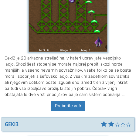
Geki2 je 2D arkadna streljačina, v kateri upravljate vesoljsko
ladjo. Skozi šest stopenj se morate najprej prebiti skozi horde
manjših, a vseeno nevarnih sovražnikov, vsake toliko pa se boste
morali spoprijeti s šefovsko ladjo. Z vsakim zadetkom sovražnika
ali njegovim dotikom boste izgubili eno izmed treh življenj, hkrati
pa tudi vse izboljšave orožij, ki ste jih pobrali. Čeprav v igri
obstajata le dve vrsti priboljškov pa je sam sistem pobiranja ...
Preberite več
GEKI3