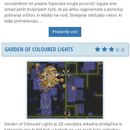
sovražnikom ali prejeta topovska krogla povzroči izgubo ene
izmed petih življenjskih točk, te pa lahko regenerirate s pomočjo
pobiranja srčkov, ki lebdijo na vodi. Streljanje otežujejo valovi, ki
ladjo premetavajo, ...
Preberite več
GARDEN OF COLOURED LIGHTS
Garden of Coloured Lights je 2D vesoljska arkadna streljačina iz
kategorije iger bullet hell, v katerih na vas preži toča izstrelkov.