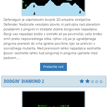
Defendguin je odprtokodni dvojnik 2D arkadne streljačine
Defender. Nadzirate vesoljsko plovilo, ki patruljira nad planetom
poseljenim s pingvini in streljate zlobne borgovske napadalce.
Borgi vas napadajo bodisi z izstrelki ali pa povzročijo vašo bridko
smrt preko neposrednega stika, njihov cilj pa je ugrabljenega
pingvina prenesti do vrha igralne površine, kjer se pretvori v
sovražnega mutanta. Med prenosom lahko napadalca sestrelite
(pozor: sestrelite lahko tudi pingvina) in pingvina ujamete med
padcem, ...
Preberite več
DODGIN' DIAMOND 2