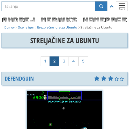
Na
Preklo
vsebino
Meni
Domov
>
Ocene iger
>
Brezplačne igre za Ubuntu
>
Streljačine za Ubuntu
STRELJAČINE ZA UBUNTU
1
2
3
4
5
DEFENDGUIN