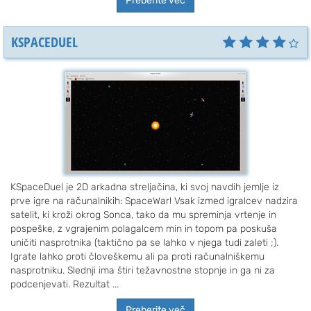
Preberite več
KSPACEDUEL
KSpaceDuel je 2D arkadna streljačina, ki svoj navdih jemlje iz
prve igre na računalnikih: SpaceWar! Vsak izmed igralcev nadzira
satelit, ki kroži okrog Sonca, tako da mu spreminja vrtenje in
pospeške, z vgrajenim polagalcem min in topom pa poskuša
uničiti nasprotnika (taktično pa se lahko v njega tudi zaleti ;).
Igrate lahko proti človeškemu ali pa proti računalniškemu
nasprotniku. Slednji ima štiri težavnostne stopnje in ga ni za
podcenjevati. Rezultat ...
Preberite več