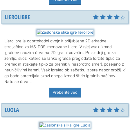
LIEROLIBRE
Lierolibre je odprtokodni dvojnik priljubljene 2D arkadne
streljačine za MS-DOS imenovane Liero. V njej vsak izmed
igralcev nadzira črva na 2D igralni površini. Pri slednji gre za
zemljo, skozi katero se lahko igralca preglodata (držite tipko za
premik in stiskajte tipko za premik v nasprotno smer), posejano z
neuničljivimi kamni. Vsak igralec ob začetku izbere nabor orožij, ki
ga bodo spremljala skozi enega izmed štirih igralnih načinov.
Nato se črva ...
Preberite več
LUOLA