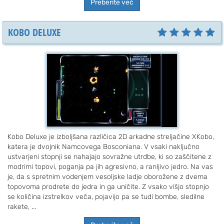
Preberite več
KOBO DELUXE
Kobo Deluxe je izboljšana različica 2D arkadne streljačine XKobo,
katera je dvojnik Namcovega Bosconiana. V vsaki naključno
ustvarjeni stopnji se nahajajo sovražne utrdbe, ki so zaščitene z
modrimi topovi, poganja pa jih agresivno, a ranljivo jedro. Na vas
je, da s spretnim vodenjem vesoljske ladje oborožene z dvema
topovoma prodrete do jedra in ga uničite. Z vsako višjo stopnjo
se količina izstrelkov veča, pojavijo pa se tudi bombe, sledilne
rakete, ...