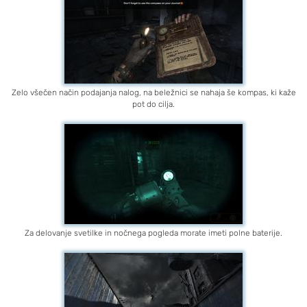
Zelo všečen način podajanja nalog, na beležnici se nahaja še kompas, ki kaže
pot do cilja.
Za delovanje svetilke in nočnega pogleda morate imeti polne baterije.