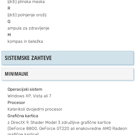
(drži) plinska maska
R
(drži) polnjenje orožij
Q
ampula za zdravljenje
M
kompas in beležka
SISTEMSKE ZAHTEVE
MINIMALNE
Operacijski sistem
Windows XP, Vista ali 7
Procesor
Katerikoli dvojedrni procesor
Grafična kartica
z DirectX 9, Shader Model 3 združljive grafične kartice
(GeForce 8800, GeForce GT220 ali enakovredne AMD Radeon
grafične kartice)