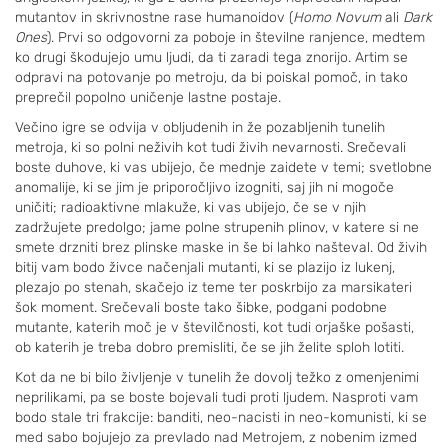
mutantov in skrivnostne rase humanoidov (
Homo Novum
ali
Dark
Ones
). Prvi so odgovorni za poboje in številne ranjence, medtem
ko drugi škodujejo umu ljudi, da ti zaradi tega znorijo. Artim se
odpravi na potovanje po metroju, da bi poiskal pomoč, in tako
preprečil popolno uničenje lastne postaje.
Večino igre se odvija v obljudenih in že pozabljenih tunelih
metroja, ki so polni neživih kot tudi živih nevarnosti. Srečevali
boste duhove, ki vas ubijejo, če mednje zaidete v temi; svetlobne
anomalije, ki se jim je priporočljivo izogniti, saj jih ni mogoče
uničiti; radioaktivne mlakuže, ki vas ubijejo, če se v njih
zadržujete predolgo; jame polne strupenih plinov, v katere si ne
smete drzniti brez plinske maske in še bi lahko našteval. Od živih
bitij vam bodo živce načenjali mutanti, ki se plazijo iz lukenj,
plezajo po stenah, skačejo iz teme ter poskrbijo za marsikateri
šok moment. Srečevali boste tako šibke, podgani podobne
mutante, katerih moč je v številčnosti, kot tudi orjaške pošasti,
ob katerih je treba dobro premisliti, če se jih želite sploh lotiti.
Kot da ne bi bilo življenje v tunelih že dovolj težko z omenjenimi
neprilikami, pa se boste bojevali tudi proti ljudem. Nasproti vam
bodo stale tri frakcije: banditi, neo-nacisti in neo-komunisti, ki se
med sabo bojujejo za prevlado nad Metrojem, z nobenim izmed