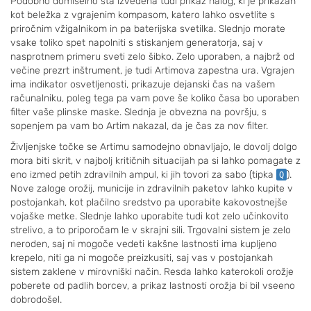
Podobno domiselno sta izvedena tudi prikaz nalog, ki je prikazan
kot beležka z vgrajenim kompasom, katero lahko osvetlite s
priročnim vžigalnikom in pa baterijska svetilka. Slednjo morate
vsake toliko spet napolniti s stiskanjem generatorja, saj v
nasprotnem primeru sveti zelo šibko. Zelo uporaben, a najbrž od
večine prezrt inštrument, je tudi Artimova zapestna ura. Vgrajen
ima indikator osvetljenosti, prikazuje dejanski čas na vašem
računalniku, poleg tega pa vam pove še koliko časa bo uporaben
filter vaše plinske maske. Slednja je obvezna na površju, s
sopenjem pa vam bo Artim nakazal, da je čas za nov filter.
Življenjske točke se Artimu samodejno obnavljajo, le dovolj dolgo
mora biti skrit, v najbolj kritičnih situacijah pa si lahko pomagate z
eno izmed petih zdravilnih ampul, ki jih tovori za sabo (tipka
).
Q
Nove zaloge orožij, municije in zdravilnih paketov lahko kupite v
postojankah, kot plačilno sredstvo pa uporabite kakovostnejše
vojaške metke. Slednje lahko uporabite tudi kot zelo učinkovito
strelivo, a to priporočam le v skrajni sili. Trgovalni sistem je zelo
neroden, saj ni mogoče vedeti kakšne lastnosti ima kupljeno
krepelo, niti ga ni mogoče preizkusiti, saj vas v postojankah
sistem zaklene v mirovniški način. Resda lahko katerokoli orožje
poberete od padlih borcev, a prikaz lastnosti orožja bi bil vseeno
dobrodošel.