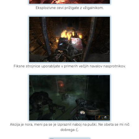
Eksplozivne cevi prižigate z vžigalnikom.
Fiksne strojnice uporabljate v primerih večjih navalov nasprotnikov.
Akcija je nora, meni pa se je izpraznil naboj na puški. Ne obeta se mi nič
dobrega :(.