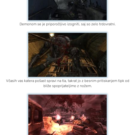
Demonom se je priporočljivo izogniti, saj so zelo trdovratni.
Včasih vas katera pošast spravi na tla, takrat jo z besnim pritiskanjem tipk od
bliže spoprijateljimo z nožem.