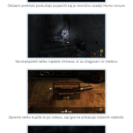
Občasni prebliski poskušajo pojasniti kaj je resnično ozadje Homo novum.
Na stranpoteh lahko najdete mrtvece, ki so dragocen vir metkov.
Opremo lahko kupite le po videzu, saj igra ne prikazuje nobenih statistik.