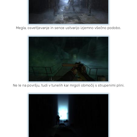
Megla, osvetljevanje in sence ustvarijo izjemno všečno podobo.
Ne le na površju, tudi v tunelih kar mrgoli območij s strupenimi plini.