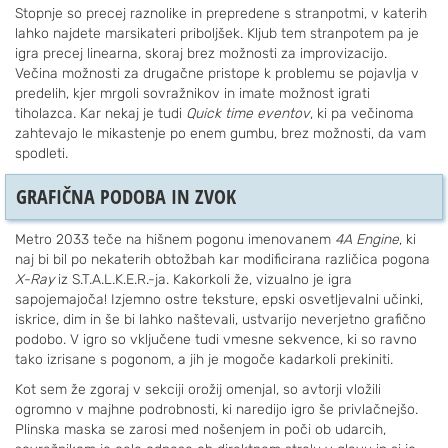
Stopnje so precej raznolike in prepredene s stranpotmi, v katerih
lahko najdete marsikateri priboljšek. Kljub tem stranpotem pa je
igra precej linearna, skoraj brez možnosti za improvizacijo.
Večina možnosti za drugačne pristope k problemu se pojavlja v
predelih, kjer mrgoli sovražnikov in imate možnost igrati
tiholazca. Kar nekaj je tudi
Quick time eventov
, ki pa večinoma
zahtevajo le mikastenje po enem gumbu, brez možnosti, da vam
spodleti.
GRAFIČNA PODOBA IN ZVOK
Metro 2033 teče na hišnem pogonu imenovanem
4A Engine
, ki
naj bi bil po nekaterih obtožbah kar modificirana različica pogona
X-Ray
iz S.T.A.L.K.E.R.-ja. Kakorkoli že, vizualno je igra
sapojemajoča! Izjemno ostre teksture, epski osvetljevalni učinki,
iskrice, dim in še bi lahko naštevali, ustvarijo neverjetno grafično
podobo. V igro so vključene tudi vmesne sekvence, ki so ravno
tako izrisane s pogonom, a jih je mogoče kadarkoli prekiniti.
Kot sem že zgoraj v sekciji orožij omenjal, so avtorji vložili
ogromno v majhne podrobnosti, ki naredijo igro še privlačnejšo.
Plinska maska se zarosi med nošenjem in poči ob udarcih,