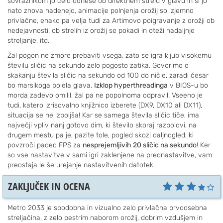
sovražnikom jo celo odnese ob direktnem strelu v glavu in si jo
nato znova nadenejo, animacije polnjenja orožij so izjemno
privlačne, enako pa velja tudi za Artimovo poigravanje z orožji ob
nedejavnosti, ob strelih iz orožij se pokadi in oteži nadaljnje
streljanje, itd.
Žal pogon ne zmore prebaviti vsega, zato se igra kljub visokemu
številu sličic na sekundo zelo pogosto zatika. Govorimo o
skakanju števila sličic na sekundo od 100 do ničle, zaradi česar
bo marsikoga bolela glava.
Izklop hyperthreadinga
v BIOS-u bo
morda zadevo omilil, žal pa ne popolnoma odpravil. Vseeno je
tudi, katero izrisovalno knjižnico izberete (DX9, DX10 ali DX11),
situacija se ne izboljša! Kar se samega števila sličic tiče, ima
največji vpliv nanj gotovo dim, ki število skoraj razpolovi, na
drugem mestu pa je, pazite tole, pogled skozi daljnogled, ki
povzroči padec FPS za
nesprejemljivih 20 sličic na sekundo
! Ker
so vse nastavitve v sami igri zaklenjene na prednastavitve, vam
preostaja le še urejanje nastavitvenih datotek.
ZAKLJUČEK IN OCENA
Metro 2033 je spodobna in vizualno zelo privlačna prvoosebna
streljačina, z zelo pestrim naborom orožij, dobrim vzdušjem in