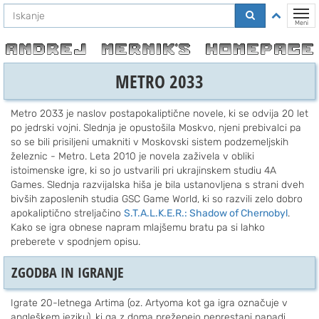
Na
Preklo
vsebino
Meni
METRO 2033
Metro 2033 je naslov postapokaliptične novele, ki se odvija 20 let
po jedrski vojni. Slednja je opustošila Moskvo, njeni prebivalci pa
so se bili prisiljeni umakniti v Moskovski sistem podzemeljskih
železnic - Metro. Leta 2010 je novela zaživela v obliki
istoimenske igre, ki so jo ustvarili pri ukrajinskem studiu 4A
Games. Slednja razvijalska hiša je bila ustanovljena s strani dveh
bivših zaposlenih studia GSC Game World, ki so razvili zelo dobro
apokaliptično streljačino
S.T.A.L.K.E.R.: Shadow of Chernobyl
.
Kako se igra obnese napram mlajšemu bratu pa si lahko
preberete v spodnjem opisu.
ZGODBA IN IGRANJE
Igrate 20-letnega Artima (oz. Artyoma kot ga igra označuje v
angleškem jeziku), ki ga z doma preženejo neprestani napadi