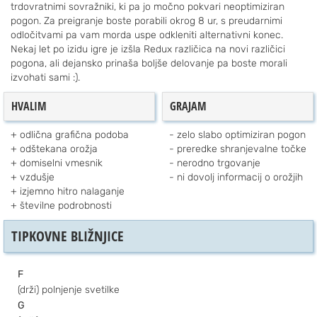
trdovratnimi sovražniki, ki pa jo močno pokvari neoptimiziran
pogon. Za preigranje boste porabili okrog 8 ur, s preudarnimi
odločitvami pa vam morda uspe odkleniti alternativni konec.
Nekaj let po izidu igre je izšla Redux različica na novi različici
pogona, ali dejansko prinaša boljše delovanje pa boste morali
izvohati sami :).
HVALIM
GRAJAM
odlična grafična podoba
zelo slabo optimiziran pogon
odštekana orožja
preredke shranjevalne točke
domiselni vmesnik
nerodno trgovanje
vzdušje
ni dovolj informacij o orožjih
izjemno hitro nalaganje
številne podrobnosti
TIPKOVNE BLIŽNJICE
F
(drži) polnjenje svetilke
G