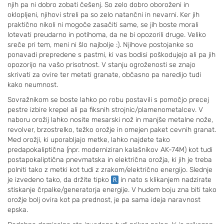
njih pa ni dobro zobati češenj. So zelo dobro oboroženi in
oklopljeni, njihovi streli pa so zelo natančni in nevarni. Ker jih
praktično nikoli ni mogoče zasačiti same, se jih boste morali
lotevati preudarno in potihoma, da ne bi opozorili druge. Veliko
sreče pri tem, meni ni šlo najbolje :). Njihove postojanke so
ponavadi prepredene s pastmi, ki vas bodisi poškodujejo ali pa jih
opozorijo na vašo prisotnost. V stanju ogroženosti se znajo
skrivati za ovire ter metati granate, občasno pa naredijo tudi
kako neumnost.
Sovražnikom se boste lahko po robu postavili s pomočjo precej
pestre izbire krepel ali pa fiksnih strojnic/plamenometalcev. V
naboru orožij lahko nosite mesarski nož in manjše metalne nože,
revolver, brzostrelko, težko orožje in omejen paket cevnih granat.
Med orožji, ki uporabljajo metke, lahko najdete tako
predapokaliptična (npr. moderniziran kalašnikov AK-74M) kot tudi
postapokaliptična pnevmatska in električna orožja, ki jih je treba
polniti tako z metki kot tudi z zrakom/električno energijo. Slednje
je izvedeno tako, da držite tipko
in nato s klikanjem nadzirate
R
stiskanje črpalke/generatorja energije. V hudem boju zna biti tako
orožje bolj ovira kot pa prednost, je pa sama ideja naravnost
epska.