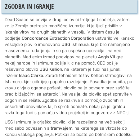
ZGODBA IN IGRANJE
Dead Space se odvija v drugi polovici tretjega tisočletja, zatem
ko je Zemljo pretreslo množično izumrtje, ki je ljudi prisililo v
iskanje virov na drugih planetih v vesolju. V tistem času je
podjetje
Concordance Extraction Corporation
ustvarilo velikansko
vesoljsko plovilo imenovano
USG Ishimura
, ki je bilo namenjeno
masovnemu rudarjenju in so ga uspešno uporabljali na več
planetih. Med enim izmed podvigov na planetu
Aegis VII
gre
nekaj narobe in Ishimura pošlje klic na pomoč. CEC pošlje
reševalno plovilo
USG Kellion
, na katerem je tudi naš junak,
inženir
Isaac Clarke
. Zaradi tehničnih težav Kellion strmoglavi na
Ishimuro, kjer odkrijejo popolno razdejanje. Posadka je pobita, po
krovu divjajo ogabne pošasti, plovilo pa je povsem brez zaščite
pred bližajočimi se asteroidi. Na vas je, da plovilo spet spravite v
pogon in se rešite. Zgodba se razkriva s pomočjo zvočnih in
besedilnih dnevnikov, ki jih sproti pobirate, nekaj pa je igralcu
razkritega tudi s pomočjo video projekcij in pogovorov z NPC-ji.
USG Ishimura je orjaško plovilo, ki je razdeljeno na več sekcij,
med sabo povezanih s
tramvajem
, na katerega se vkrcate ob
koncu vsakega poglavja. Potikali se boste po bolniškem oddelku,