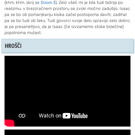
(khm, khm, skrij se
Doom 3
). Zelo všeč mi je bila tudi težnja po
realizmu: v brezzračnem prostoru se zvoki močno zadušijo, Isaac
pa se bo ob pomanjkanju kisika začel postopoma daviti; zadihal
pa se bo tudi ob teku. Tudi govorci svoje delo opravijo zelo dobro,
je pa presenetljivo, da je Isaac (če izvzamemo stoke bolečine)
popolnoma mutast.
HROŠČI