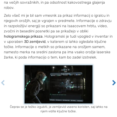
na večjih sovražnikih, in pa odsotnost kakovostnega glajenja
robov.
Zelo všeč mi je bil sam vmesnik za prikaz informacij o igralcu in
njegovih orožjih, saj je vgrajen v predmete. Informacije o zdravju
in razpoložljivi energiji so prikazani na Isaacovem hrbtu, video,
zvočni in besedilni posnetki pa se prikažejo v obliki
hologramskega prikaza
. Hologramski je tudi vpogled v inventar in
v uporaben
3D zemljevid
, v katerem si lahko ogledate ključne
točke. Informacije o metkih so prikazane na orožjem samem,
namesto merka na sredini zaslona pa ima vsako orožje laserske
žarke, ki poda informacijo o tem, kam bo zadel izstrelek.
Čeprav se je težko izgubiti, je zemljevid vseeno koristen, saj lahko na
njem vidite ključne točke.