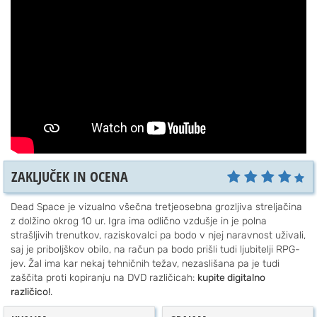
ZAKLJUČEK IN OCENA
Dead Space je vizualno všečna tretjeosebna grozljiva streljačina
z dolžino okrog 10 ur. Igra ima odlično vzdušje in je polna
strašljivih trenutkov, raziskovalci pa bodo v njej naravnost uživali,
saj je priboljškov obilo, na račun pa bodo prišli tudi ljubitelji RPG-
jev. Žal ima kar nekaj tehničnih težav, nezaslišana pa je tudi
zaščita proti kopiranju na DVD različicah:
kupite digitalno
različico!
.