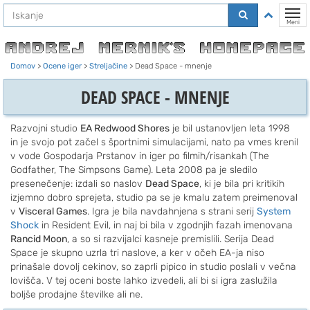
Na
Preklo
vsebino
Meni
Domov
>
Ocene iger
>
Streljačine
>
Dead Space - mnenje
DEAD SPACE - MNENJE
Razvojni studio
EA Redwood Shores
je bil ustanovljen leta 1998
in je svojo pot začel s športnimi simulacijami, nato pa vmes krenil
v vode Gospodarja Prstanov in iger po filmih/risankah (The
Godfather, The Simpsons Game). Leta 2008 pa je sledilo
presenečenje: izdali so naslov
Dead Space
, ki je bila pri kritikih
izjemno dobro sprejeta, studio pa se je kmalu zatem preimenoval
v
Visceral Games
. Igra je bila navdahnjena s strani serij
System
Shock
in Resident Evil, in naj bi bila v zgodnjih fazah imenovana
Rancid Moon
, a so si razvijalci kasneje premislili. Serija Dead
Space je skupno uzrla tri naslove, a ker v očeh EA-ja niso
prinašale dovolj cekinov, so zaprli pipico in studio poslali v večna
lovišča. V tej oceni boste lahko izvedeli, ali bi si igra zaslužila
boljše prodajne številke ali ne.