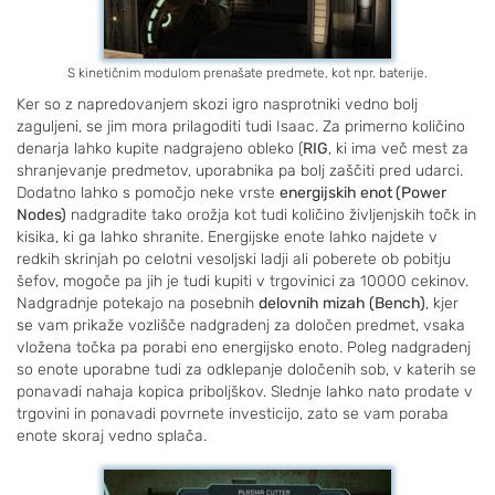
S kinetičnim modulom prenašate predmete, kot npr. baterije.
V
Ker so z napredovanjem skozi igro nasprotniki vedno bolj
zaguljeni, se jim mora prilagoditi tudi Isaac. Za primerno količino
denarja lahko kupite nadgrajeno obleko (
RIG
, ki ima več mest za
shranjevanje predmetov, uporabnika pa bolj zaščiti pred udarci.
Dodatno lahko s pomočjo neke vrste
energijskih enot (Power
Nodes)
nadgradite tako orožja kot tudi količino življenjskih točk in
kisika, ki ga lahko shranite. Energijske enote lahko najdete v
redkih skrinjah po celotni vesoljski ladji ali poberete ob pobitju
šefov, mogoče pa jih je tudi kupiti v trgovinici za 10000 cekinov.
Nadgradnje potekajo na posebnih
delovnih mizah (Bench)
, kjer
se vam prikaže vozlišče nadgradenj za določen predmet, vsaka
vložena točka pa porabi eno energijsko enoto. Poleg nadgradenj
so enote uporabne tudi za odklepanje določenih sob, v katerih se
ponavadi nahaja kopica priboljškov. Slednje lahko nato prodate v
trgovini in ponavadi povrnete investicijo, zato se vam poraba
enote skoraj vedno splača.