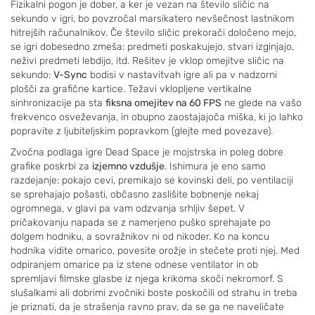
Fizikalni pogon je dober, a ker je vezan na število sličic na
sekundo v igri, bo povzročal marsikatero nevšečnost lastnikom
hitrejših računalnikov. Če število sličic prekorači določeno mejo,
se igri dobesedno zmeša: predmeti poskakujejo, stvari izginjajo,
neživi predmeti lebdijo, itd. Rešitev je vklop omejitve sličic na
sekundo:
V-Sync
bodisi v nastavitvah igre ali pa v nadzorni
plošči za grafične kartice. Težavi vklopljene vertikalne
sinhronizacije pa sta
fiksna omejitev na 60 FPS
ne glede na vašo
frekvenco osveževanja, in obupno zaostajajoča miška, ki jo lahko
popravite z ljubiteljskim popravkom (glejte med povezave).
Zvočna podlaga igre Dead Space je mojstrska in poleg dobre
grafike poskrbi za
izjemno vzdušje
. Ishimura je eno samo
razdejanje: pokajo cevi, premikajo se kovinski deli, po ventilaciji
se sprehajajo pošasti, občasno zaslišite bobnenje nekaj
ogromnega, v glavi pa vam odzvanja srhljiv šepet. V
pričakovanju napada se z namerjeno puško sprehajate po
dolgem hodniku, a sovražnikov ni od nikoder. Ko na koncu
hodnika vidite omarico, povesite orožje in stečete proti njej. Med
odpiranjem omarice pa iz stene odnese ventilator in ob
spremljavi filmske glasbe iz njega krikoma skoči nekromorf. S
slušalkami ali dobrimi zvočniki boste poskočili od strahu in treba
je priznati, da je strašenja ravno prav, da se ga ne naveličate