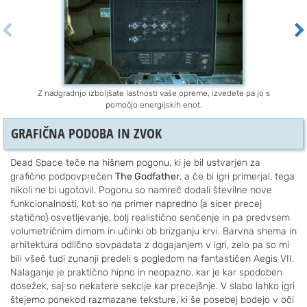
Z nadgradnjo izboljšate lastnosti vaše opreme, izvedete pa jo s
pomočjo energijskih enot.
GRAFIČNA PODOBA IN ZVOK
Dead Space teče na hišnem pogonu, ki je bil ustvarjen za
grafično podpovprečen
The Godfather
, a če bi igri primerjal, tega
nikoli ne bi ugotovil. Pogonu so namreč dodali številne nove
funkcionalnosti, kot so na primer napredno (a sicer precej
statično) osvetljevanje, bolj realistično senčenje in pa predvsem
volumetričnim dimom in učinki ob brizganju krvi. Barvna shema in
arhitektura odlično sovpadata z dogajanjem v igri, zelo pa so mi
bili všeč tudi zunanji predeli s pogledom na fantastičen Aegis VII.
Nalaganje je praktično hipno in neopazno, kar je kar spodoben
dosežek, saj so nekatere sekcije kar precejšnje. V slabo lahko igri
štejemo ponekod razmazane teksture, ki še posebej bodejo v oči