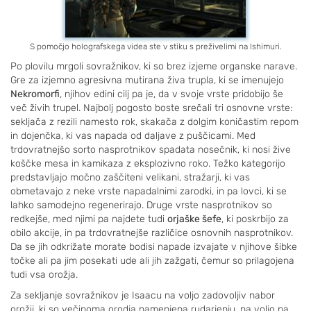
S pomočjo holografskega videa ste v stiku s preživelimi na Ishimuri.
Po plovilu mrgoli sovražnikov, ki so brez izjeme organske narave.
Gre za izjemno agresivna mutirana živa trupla, ki se imenujejo
Nekromorfi
, njihov edini cilj pa je, da v svoje vrste pridobijo še
več živih trupel. Najbolj pogosto boste srečali tri osnovne vrste:
sekljača z rezili namesto rok, skakača z dolgim koničastim repom
in dojenčka, ki vas napada od daljave z puščicami. Med
trdovratnejšo sorto nasprotnikov spadata nosečnik, ki nosi žive
koščke mesa in kamikaza z eksplozivno roko. Težko kategorijo
predstavljajo močno zaščiteni velikani, stražarji, ki vas
obmetavajo z neke vrste napadalnimi zarodki, in pa lovci, ki se
lahko samodejno regenerirajo. Druge vrste nasprotnikov so
redkejše, med njimi pa najdete tudi
orjaške šefe
, ki poskrbijo za
obilo akcije, in pa trdovratnejše različice osnovnih nasprotnikov.
Da se jih odkrižate morate bodisi napade izvajate v njihove šibke
točke ali pa jim posekati ude ali jih zažgati, čemur so prilagojena
tudi vsa orožja.
Za sekljanje sovražnikov je Isaacu na voljo zadovoljiv nabor
orožij, ki so večinoma orodja namenjena rudarjenju, na voljo pa