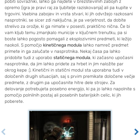
pobiti sovražniki, lahko ga najdete v brezštevilnih zabojih z
opremo (igra je pravi raj za ljubitelje raziskovanja) ali pa kupite v
trgovini. Vsebina zabojev in vrsta stvari, ki jih odvržejo razkosani
nasprotniki, se sicer zdi naključna, je pa verjetnost, da dobite
strelivo za orožje, ki ga nimate v posesti, praktično nična. Če bi
vam kljub temu zmanjkalo municije v ključnem trenutku, pa si
boste lahko pogosto pomagali z eksplozivnimi predmeti, ki ležijo
naokoli. S pomočjo
kinetičnega modula
lahko namreč predmet
primete in ga zalučate v nasprotnika. Nekaj časa pa lahko
pridobite tudi z uporabo
statičnega modula
, ki začasno upočasni
nasprotnike, da jim lahko pridete za hrbet in jim naložite par
okrog kepe :). Kinetični in statični modul sta uporabna tudi v
določenih drugih situacijah, saj s prvim premikate določene večje
predmete, z drugim pa upočasnite hitre dele strojev. Za
delovanje potrebujeta posebno energijo, ki pa jo lahko napolnite s
pomočjo polnilnih postaj ali posebnih baterijskih celic, ki jih
poberete.