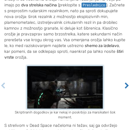
imajo po
dva strelska načina
(preklopite s
). Začnete
Preslednico
s preprostim rudarskim rezalnikom, nato pa sproti dokupujete
nova orožja: širok rezalnik z možnostjo eksplozivnih min,
plamenometalec, izstreljevalnik cirkularnih rezil in pa drobilec
kamnov z možnostjo granate, ki deluje kot šibrenica. Klasično
orožje je pravzaprav samo brzostrelka, katere sekundarni način
prerešeta vse krogu okrog vas. Vsa omenjena orožja lahko kupite
le, ko med raziskovanjem najdete ustrezno
shemo za izdelavo
,
kar pomeni, da se odklepajo sproti, naenkrat pa lahko nosite
štiri
vrste
orožja.
Skriptiranih dogodkov je kar nekaj in poskrbijo za marsikateri šok
moment.
S strelivom v Dead Space načeloma ni težav, saj ga odvržejo