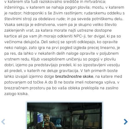
v katerem sta tudi raziskovalno središče in mrtvašnica;
inženiringu, v katerem se nahaja pogon plovila; mostu, v katerem
je nadzor; hidroponiki s še živim rastlinjem; rudarskemu oddelku s
številnimi stroji za obdelavo rude; in pa seveda potniškemu delu.
Vsaka sekcija je edinstvena, vsem pa je skupno veliko število
zaklenjenih vrat, za katera morate najti ustrezne dostopne
kartice ali pa vam jih morajo odkleniti NPC-ji, ter dvigal, ki pa so
večinoma delujoča. Deli sekcij se sproti odklepajo, ko opravite
neko nalogo, zato igra na prvi pogled izgleda precej linearno, je
pa res, da lahko v nekaterih delih naloge opravite v poljubnem
vrstnem redu. Kljub vsesplošnem uničenju so pogoji v plovilu
dobri, izjemo pa predstavljajo predeli, ki so izpostavljeni vesolju
ali predeli, v katerih ne deluje gravitacija. V teh primerih boste
lahko izvajali izjemno dolge
breztežnostne skoke
, na katere med
potovanjem od točke A do B ne boste imeli nobenega vpliva, v
brezzračnem prostoru pa bo vaša obleka preklopila na zasilno
zalogo kisika.