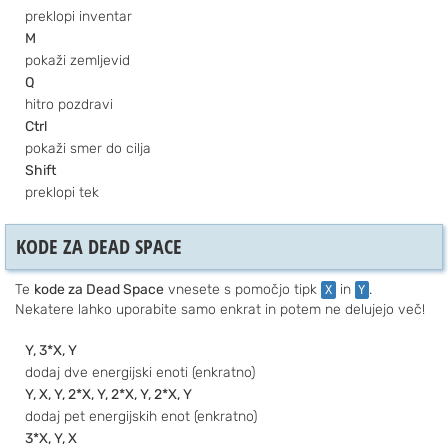
preklopi inventar
M
pokaži zemljevid
Q
hitro pozdravi
Ctrl
pokaži smer do cilja
Shift
preklopi tek
KODE ZA DEAD SPACE
Te
kode za Dead Space
vnesete s pomočjo tipk
in
.
X
Y
Nekatere lahko uporabite samo enkrat in potem ne delujejo več!
Y, 3*X, Y
dodaj dve energijski enoti (enkratno)
Y, X, Y, 2*X, Y, 2*X, Y, 2*X, Y
dodaj pet energijskih enot (enkratno)
3*X, Y, X