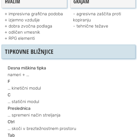
HVALIM
GRAJAM
impresivna grafična podoba
agresivna zaščita proti
izjemno vzdušje
kopiranju
dobra zvočna podlaga
tehnične težave
odličen vmesnik
RPG elementi
TIPKOVNE BLIŽNJICE
Desna miškina tipka
nameri + ...
F
... kinetični modul
C
... statični modul
Preslednica
... spremeni način streljanja
Ctrl
... skoči v breztežnostnem prostoru
Tab