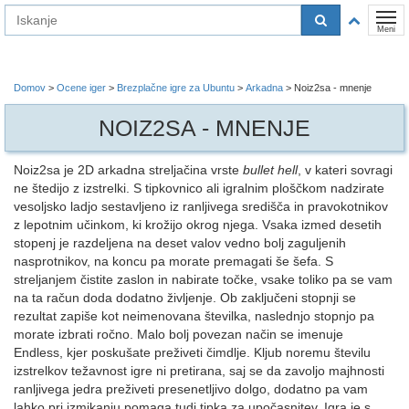
Na
Prekl
vsebino
Meni
Domov
>
Ocene iger
>
Brezplačne igre za Ubuntu
>
Arkadna
>
Noiz2sa - mnenje
NOIZ2SA - MNENJE
Noiz2sa je 2D arkadna streljačina vrste
bullet hell
, v kateri sovragi
ne štedijo z izstrelki. S tipkovnico ali igralnim ploščkom nadzirate
vesoljsko ladjo sestavljeno iz ranljivega središča in pravokotnikov
z lepotnim učinkom, ki krožijo okrog njega. Vsaka izmed desetih
stopenj je razdeljena na deset valov vedno bolj zaguljenih
nasprotnikov, na koncu pa morate premagati še šefa. S
streljanjem čistite zaslon in nabirate točke, vsake toliko pa se vam
na ta račun doda dodatno življenje. Ob zaključeni stopnji se
rezultat zapiše kot neimenovana številka, naslednjo stopnjo pa
morate izbrati ročno. Malo bolj povezan način se imenuje
Endless, kjer poskušate preživeti čimdlje. Kljub noremu številu
izstrelkov težavnost igre ni pretirana, saj se da zavoljo majhnosti
ranljivega jedra preživeti presenetljivo dolgo, dodatno pa vam
lahko pri izmikanju pomaga tudi tipka za upočasnitev. Igra je s