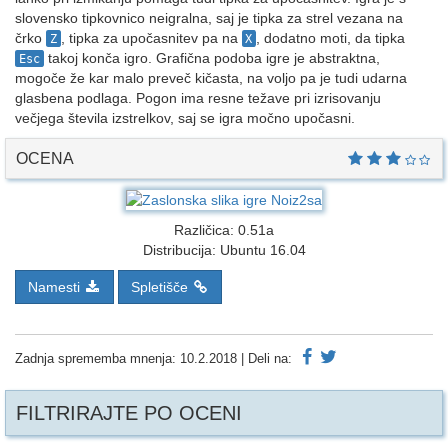
slovensko tipkovnico neigralna, saj je tipka za strel vezana na
črko
, tipka za upočasnitev pa na
, dodatno moti, da tipka
Z
X
takoj konča igro. Grafična podoba igre je abstraktna,
Esc
mogoče že kar malo preveč kičasta, na voljo pa je tudi udarna
glasbena podlaga. Pogon ima resne težave pri izrisovanju
večjega števila izstrelkov, saj se igra močno upočasni.
OCENA
Različica:
0.51a
Distribucija:
Ubuntu 16.04
Namesti
Spletišče
Zadnja sprememba mnenja:
10.2.2018
| Deli na:
FILTRIRAJTE PO OCENI