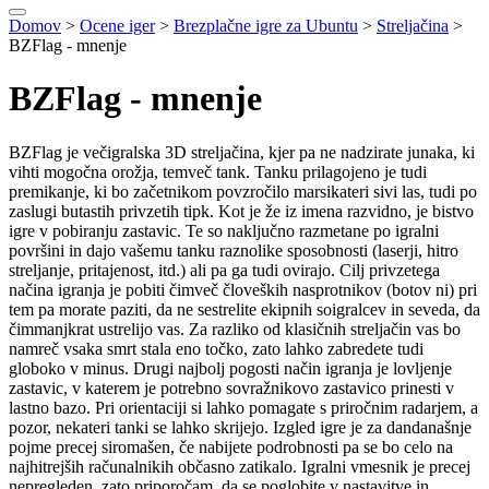
Domov
>
Ocene iger
>
Brezplačne igre za Ubuntu
>
Streljačina
>
BZFlag - mnenje
BZFlag - mnenje
BZFlag je večigralska 3D streljačina, kjer pa ne nadzirate junaka, ki
vihti mogočna orožja, temveč tank. Tanku prilagojeno je tudi
premikanje, ki bo začetnikom povzročilo marsikateri sivi las, tudi po
zaslugi butastih privzetih tipk. Kot je že iz imena razvidno, je bistvo
igre v pobiranju zastavic. Te so naključno razmetane po igralni
površini in dajo vašemu tanku raznolike sposobnosti (laserji, hitro
streljanje, pritajenost, itd.) ali pa ga tudi ovirajo. Cilj privzetega
načina igranja je pobiti čimveč človeških nasprotnikov (botov ni) pri
tem pa morate paziti, da ne sestrelite ekipnih soigralcev in seveda, da
čimmanjkrat ustrelijo vas. Za razliko od klasičnih streljačin vas bo
namreč vsaka smrt stala eno točko, zato lahko zabredete tudi
globoko v minus. Drugi najbolj pogosti način igranja je lovljenje
zastavic, v katerem je potrebno sovražnikovo zastavico prinesti v
lastno bazo. Pri orientaciji si lahko pomagate s priročnim radarjem, a
pozor, nekateri tanki se lahko skrijejo. Izgled igre je za dandanašnje
pojme precej siromašen, če nabijete podrobnosti pa se bo celo na
najhitrejših računalnikih občasno zatikalo. Igralni vmesnik je precej
nepregleden, zato priporočam, da se poglobite v nastavitve in