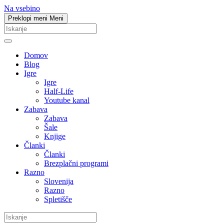
Na vsebino
Preklopi meni
Meni
Domov
Blog
Igre
Igre
Half-Life
Youtube kanal
Zabava
Zabava
Šale
Knjige
Članki
Članki
Brezplačni programi
Razno
Slovenija
Razno
Spletišče