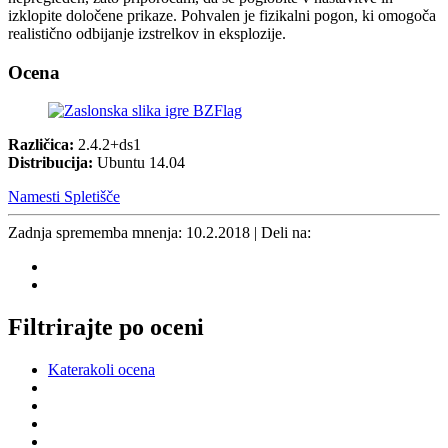
izklopite določene prikaze. Pohvalen je fizikalni pogon, ki omogoča
realistično odbijanje izstrelkov in eksplozije.
Ocena
Različica:
2.4.2+ds1
Distribucija:
Ubuntu 14.04
Namesti
Spletišče
Zadnja sprememba mnenja:
10.2.2018
| Deli na:
Filtrirajte po oceni
Katerakoli ocena