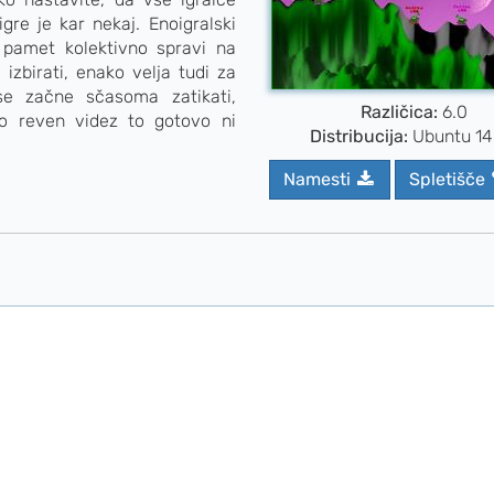
igre je kar nekaj. Enoigralski
 pamet kolektivno spravi na
izbirati, enako velja tudi za
se začne sčasoma zatikati,
Različica:
6.0
ko reven videz to gotovo ni
Distribucija:
Ubuntu 14
Namesti
Spletišče