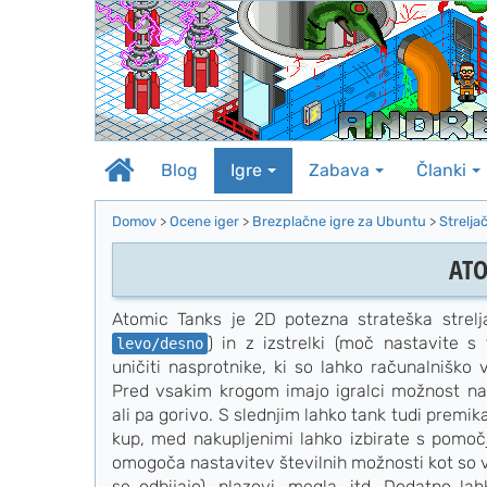
Na
vsebino
Blog
Igre
Zabava
Članki
Domov
>
Ocene iger
>
Brezplačne igre za Ubuntu
>
Strelja
ATO
Atomic Tanks je 2D potezna strateška strelja
) in z izstrelki (moč nastavite s
levo/desno
uničiti nasprotnike, ki so lahko računalniško v
Pred vsakim krogom imajo igralci možnost naku
ali pa gorivo. S slednjim lahko tank tudi premika
kup, med nakupljenimi lahko izbirate s pomoč
omogoča nastavitev številnih možnosti kot so ve
se odbijajo), plazovi, megla, itd. Dodatno la