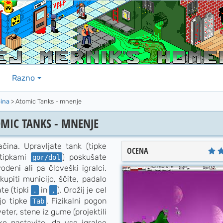
Razno
čina
>
Atomic Tanks - mnenje
MIC TANKS - MNENJE
čina. Upravljate tank (tipke
OCENA
 tipkami
) poskušate
gor/dol
odeni ali pa človeški igralci.
piti municijo, ščite, padalo
te (tipki
in
). Orožij je cel
.
,
jo tipke
. Fizikalni pogon
Tab
ter, stene iz gume (projektili
hko nastavite, da vse igralce