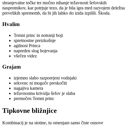
shranjevalne točke ter močno nihanje težavnosti šefovskih
nasprotnikov, kar potrjuje tezo, da je bila igra med razvojem deležna
prevelikih sprememb, da bi jih lahko do izida izpilili. Škoda.
Hvalim
Temni princ in notranji boji
spretnostne preizkušnje
agilnost Princa
napreden slog bojevanja
všečen videz
Grajam
izjemno slabo razporejeni vodnjaki
sekvenc ni mogoče preskočiti
nagajiva kamera
težavnostna krivulja šefov je slaba
premočen Temni princ
Tipkovne bližnjice
Kombinacij je na stotine, tu omenjam samo čiste osnove