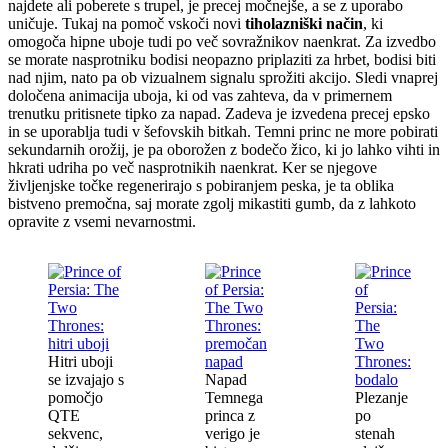
najdete ali poberete s trupel, je precej močnejše, a se z uporabo
uničuje. Tukaj na pomoč vskoči novi
tiholazniški način
, ki
omogoča hipne uboje tudi po več sovražnikov naenkrat. Za izvedbo
se morate nasprotniku bodisi neopazno priplaziti za hrbet, bodisi biti
nad njim, nato pa ob vizualnem signalu sprožiti akcijo. Sledi vnaprej
določena animacija uboja, ki od vas zahteva, da v primernem
trenutku pritisnete tipko za napad. Zadeva je izvedena precej epsko
in se uporablja tudi v šefovskih bitkah. Temni princ ne more pobirati
sekundarnih orožij, je pa oborožen z bodečo žico, ki jo lahko vihti in
hkrati udriha po več nasprotnikih naenkrat. Ker se njegove
življenjske točke regenerirajo s pobiranjem peska, je ta oblika
bistveno premočna, saj morate zgolj mikastiti gumb, da z lahkoto
opravite z vsemi nevarnostmi.
Hitri uboji
se izvajajo s
Napad
pomočjo
Temnega
Plezanje
QTE
princa z
po
sekvenc,
verigo je
stenah