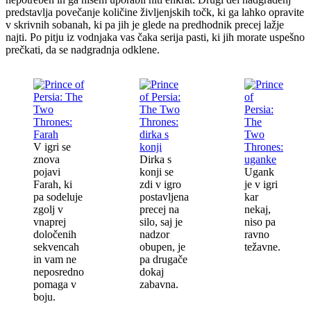
predstavlja povečanje količine življenjskih točk, ki ga lahko opravite
v skrivnih sobanah, ki pa jih je glede na predhodnik precej lažje
najti. Po pitju iz vodnjaka vas čaka serija pasti, ki jih morate uspešno
prečkati, da se nadgradnja odklene.
V igri se
znova
Dirka s
pojavi
konji se
Ugank
Farah, ki
zdi v igro
je v igri
pa sodeluje
postavljena
kar
zgolj v
precej na
nekaj,
vnaprej
silo, saj je
niso pa
določenih
nadzor
ravno
sekvencah
obupen, je
težavne.
in vam ne
pa drugače
neposredno
dokaj
pomaga v
zabavna.
boju.