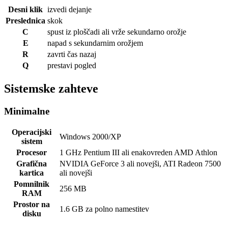
Desni klik
izvedi dejanje
Preslednica
skok
C
spust iz ploščadi ali vrže sekundarno orožje
E
napad s sekundarnim orožjem
R
zavrti čas nazaj
Q
prestavi pogled
Sistemske zahteve
Minimalne
Operacijski
Windows 2000/XP
sistem
Procesor
1 GHz Pentium III ali enakovreden AMD Athlon
Grafična
NVIDIA GeForce 3 ali novejši, ATI Radeon 7500
kartica
ali novejši
Pomnilnik
256 MB
RAM
Prostor na
1.6 GB za polno namestitev
disku