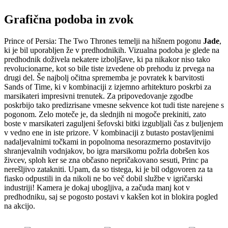
Grafična podoba in zvok
Prince of Persia: The Two Thrones temelji na hišnem pogonu
Jade
,
ki je bil uporabljen že v predhodnikih. Vizualna podoba je glede na
predhodnik doživela nekatere izboljšave, ki pa nikakor niso tako
revolucionarne, kot so bile tiste izvedene ob prehodu iz prvega na
drugi del. Še najbolj očitna sprememba je povratek k barvitosti
Sands of Time, ki v kombinaciji z izjemno arhitekturo poskrbi za
marsikateri impresivni trenutek. Za pripovedovanje zgodbe
poskrbijo tako predizrisane vmesne sekvence kot tudi tiste narejene s
pogonom. Zelo moteče je, da slednjih ni mogoče prekiniti, zato
boste v marsikateri zaguljeni šefovski bitki izgubljali čas z buljenjem
v vedno ene in iste prizore. V kombinaciji z butasto postavljenimi
nadaljevalnimi točkami in popolnoma nesorazmerno postavitvijo
shranjevalnih vodnjakov, bo igra marsikomu požrla dobršen kos
živcev, sploh ker se zna občasno nepričakovano sesuti, Princ pa
nerešljivo zatakniti. Upam, da so tistega, ki je bil odgovoren za ta
fiasko odpustili in da nikoli ne bo več dobil službe v igričarski
industriji! Kamera je dokaj ubogljiva, a začuda manj kot v
predhodniku, saj se pogosto postavi v kakšen kot in blokira pogled
na akcijo.