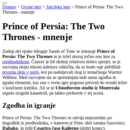
Domov
>
Ocene iger
>
Akcijske igre
>
Prince of Persia: The Two
Thrones - mnenje
Prince of Persia: The Two
Thrones - mnenje
Zadnji del epske trilogije Sands of Time se imenuje
Prince of
Persia: The Two Thrones
in je izšel skoraj točno eno leto za
predhodnikom
. Čeprav je bil slednji relativno dobro sprejet, se je
razvojna ekipa tekom izdelave odločila, da se bodo raje približali
prvemu delu v seriji
, kot pa nadaljevali slog iz temačnega Warrior
Withina. Med razvojem sta se spreminjala tudi sama zgodba in
igralni elementi, kar zna v svetu iger pogosto privesti do resnih težav
v končnem izdelku. Ali se je
Ubisoftovem studiu iz Montreala
uspelo izogniti katastrofi, pa lahko preberete v tej oceni.
Zgodba in igranje
Prince of Persia: The Two Thrones se odvija neposredno po
dogodkih iz predhodnika, v katerem je Princ ubil varuha časovnice,
Dahako
, in rešil
Cesarico časa Kaileeno
(dobri konec).