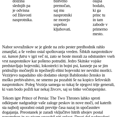
dolžina
bistveno
olajša
slednjih pa
premočan,
bodalo,
je odvisna
saj mu
ki ga
od žilavosti
nasprotniki
princ tu
nasprotnika.
ne morejo
in tam
uspešno
zabode v
kljubovati.
primerno
mesto.
Nabor sovražnikov se je glede na zelo pester predhodnik rahlo
zmanjšal, a še vedno ostal spoštovanja vreden. Šibkih nasprotnikov
oz.
kanon futra
v igri več ni, zato se boste morali za odstranitev vseh
vrst nasprotnikov kar pošteno potruditi. Jedro Skitske vojske
predstavljajo bojevniki, lokostrelci in bojni psi, kasneje pa se jim
pridružijo močnejši in trpežnejši elitni bojevniki ter nevidni morilci.
Vezirjevo napadalno silo dodatno okrepi Babilonsko žensko in
moško prebivalstvo, ne smemo pa pozabiti še na kopico šefovskih
nasprotnikov. Poleg Vezirja samega so tukaj še njegovi trije generali,
ki vam bodo požrli kar nekaj živcev, saj so bitke večstopenjske.
Tekom igre Prince of Persia: The Two Thrones lahko sproti
odklepate nadgradnje vaše zaloge peskov in nove moči, od katerih
sta najbolj uporabni ostali previtje časa nazaj in upočasnitev
dogajanja. Preostanek je zaradi vključitve hitrih ubojev postal
nepotreben in ga nisem uporabil niti enkrat. Drugi del nadgradenj