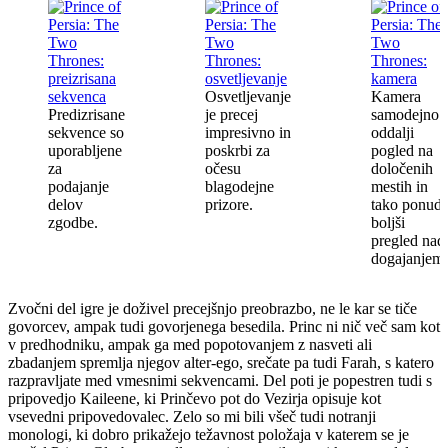
Osvetljevanje
Kamera
Predizrisane
je precej
samodejno
sekvence so
impresivno in
oddalji
uporabljene
poskrbi za
pogled na
za
očesu
določenih
podajanje
blagodejne
mestih in
delov
prizore.
tako ponudi
zgodbe.
boljši
pregled nad
dogajanjem.
Zvočni del igre je doživel precejšnjo preobrazbo, ne le kar se tiče
govorcev, ampak tudi govorjenega besedila. Princ ni nič več sam kot
v predhodniku, ampak ga med popotovanjem z nasveti ali
zbadanjem spremlja njegov alter-ego, srečate pa tudi Farah, s katero
razpravljate med vmesnimi sekvencami. Del poti je popestren tudi s
pripovedjo Kaileene, ki Prinčevo pot do Vezirja opisuje kot
vsevedni pripovedovalec. Zelo so mi bili všeč tudi notranji
monologi, ki dobro prikažejo težavnost položaja v katerem se je