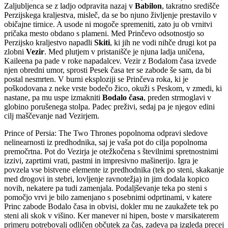
Zaljubljenca se z ladjo odpravita nazaj v
Babilon
, takratno središče
Perzijskega kraljestva, misleč, da se bo njuno življenje prestavilo v
običajne tirnice. A usode ni mogoče spremeniti, zato ju ob vrnitvi
pričaka mesto obdano s plameni. Med Prinčevo odsotnostjo so
Perzijsko kraljestvo napadli
Skiti
, ki jih ne vodi nihče drugi kot pa
zlobni
Vezir
. Med plutjem v pristanišče je njuna ladja uničena,
Kaileena pa pade v roke napadalcev. Vezir z Bodalom časa izvede
njen obredni umor, sprosti Pesek časa ter se zabode še sam, da bi
postal nesmrten. V burni eksploziji se Prinčeva roka, ki je
poškodovana z neke vrste bodečo žico, okuži s Peskom, v zmedi, ki
nastane, pa mu uspe izmakniti
Bodalo časa
, preden strmoglavi v
globino porušenega stolpa. Padec preživi, sedaj pa je njegov edini
cilj maščevanje nad Vezirjem.
Prince of Persia: The Two Thrones popolnoma odpravi sledove
nelinearnosti iz predhodnika, saj je vaša pot do cilja popolnoma
premočrtna. Pot do Vezirja je otežkočena s številnimi spretnostnimi
izzivi, zaprtimi vrati, pastmi in impresivno mašinerijo. Igra je
povzela vse bistvene elemente iz predhodnika (tek po steni, skakanje
med drogovi in stebri, lovljenje ravnotežja) in jim dodala kopico
novih, nekatere pa tudi zamenjala. Podaljševanje teka po steni s
pomočjo vrvi je bilo zamenjano s posebnimi odprtinami, v katere
Princ zabode Bodalo časa in obvisi, dokler mu ne zaukažete tek po
steni ali skok v višino. Ker manever ni hipen, boste v marsikaterem
primeru potrebovali odličen občutek za čas, zadeva pa izgleda precej