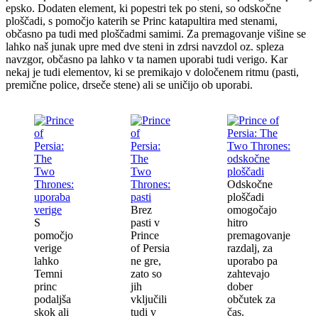
epsko. Dodaten element, ki popestri tek po steni, so odskočne
ploščadi, s pomočjo katerih se Princ katapultira med stenami,
občasno pa tudi med ploščadmi samimi. Za premagovanje višine se
lahko naš junak upre med dve steni in zdrsi navzdol oz. spleza
navzgor, občasno pa lahko v ta namen uporabi tudi verigo. Kar
nekaj je tudi elementov, ki se premikajo v določenem ritmu (pasti,
premične police, drseče stene) ali se uničijo ob uporabi.
Odskočne
ploščadi
Brez
omogočajo
S
pasti v
hitro
pomočjo
Prince
premagovanje
verige
of Persia
razdalj, za
lahko
ne gre,
uporabo pa
Temni
zato so
zahtevajo
princ
jih
dober
podaljša
vključili
občutek za
skok ali
tudi v
čas.