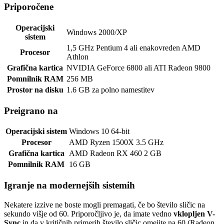
Priporočene
Operacijski
Windows 2000/XP
sistem
1,5 GHz Pentium 4 ali enakovreden AMD
Procesor
Athlon
Grafična kartica
NVIDIA GeForce 6800 ali ATI Radeon 9800
Pomnilnik RAM
256 MB
Prostor na disku
1.6 GB za polno namestitev
Preigrano na
Operacijski sistem
Windows 10 64-bit
Procesor
AMD Ryzen 1500X 3.5 GHz
Grafična kartica
AMD Radeon RX 460 2 GB
Pomnilnik RAM
16 GB
Igranje na modernejših sistemih
Nekatere izzive ne boste mogli premagati, če bo število sličic na
sekundo višje od 60. Priporočljivo je, da imate vedno
vklopljen V-
Sync
in da v kritičnih primerih število sličic omejite na 60 (Radeon