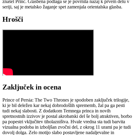
znašel Princ. Glasbena podlaga se je povrnila nazaj k prvem delu v
seriji, saj je metalsko žaganje spet zamenjala orientalska glasba.
Hrošči
Zaključek in ocena
Prince of Persia: The Two Thrones je spodoben zaključek trilogije,
ki je bil deležen kar nekaj dobrodošlih sprememb, žal pa ga pesti
tudi nekaj slabosti. Z dodatkom Temnega princa in novih
spretnostnih izzivov je postal akrobatski del še bolj atraktiven, borbo
pa popestri vključitev tiholazništva. Hvale vredna sta tudi barvita
vizualna podoba in izboljšan zvočni del, z okrog 11 urami pa je tudi
dovolj dolga. Zelo motijo slabo postavljene nadaljevalne in