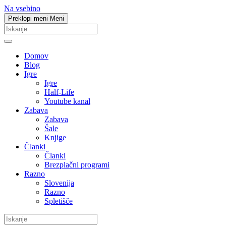
Na vsebino
Preklopi meni
Meni
Domov
Blog
Igre
Igre
Half-Life
Youtube kanal
Zabava
Zabava
Šale
Knjige
Članki
Članki
Brezplačni programi
Razno
Slovenija
Razno
Spletišče