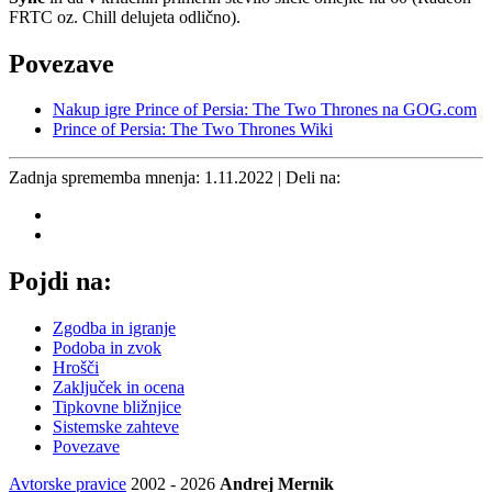
FRTC oz. Chill delujeta odlično).
Povezave
Nakup igre Prince of Persia: The Two Thrones na GOG.com
Prince of Persia: The Two Thrones Wiki
Zadnja sprememba mnenja:
1.11.2022
| Deli na:
Pojdi na:
Zgodba in igranje
Podoba in zvok
Hrošči
Zaključek in ocena
Tipkovne bližnjice
Sistemske zahteve
Povezave
Avtorske pravice
2002 - 2026
Andrej Mernik