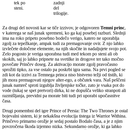
tek po
zadnji
steni.
del
trilogije.
Za drugi del novosti kar se tiče izzivov, je odgovoren
Temni princ
,
v katerega se naš junak spremeni, ko ga kaj posebej razburi. Slednji
ima na roko pripeto posebno bodečo verigo, katero ne uporablja
zgolj za tepežkanje, ampak tudi za premagovanje ovir. Z njo lahko
izvlečete določene elemente, na njih skočite in nadaljujete svojo pot.
Zelo pogosto je veriga uporabna tudi med tekom po steni ali ob
skokih, saj jo lahko pripnete na svetilke in drogove ter tako močno
povečate Prinčev doseg. Za aktivacijo morate zgolj pravočasno
sprožiti tipko, za vse ostalo pa poskrbi igra sama. Na prvi pogled se
zdi kot da izzivi za Temnega princa niso bistveno težji od tistih, ki
jih mora premagovati njegov alter-ego, a občutek vara. Naš peščeni
junak namreč sproti izgublja življenjske točke, zato je vsaka pot do
vode (tukaj se spet pretvori) dirka, ki ne dopušča veliko stranpoti ali
razmišljanja, previdni pa morate biti tudi pri uporabi upočasnitve
časa.
Drugi pomembni del igre Prince of Persia: The Two Thrones je ostal
bojevalni sistem, ki je nekakšna evolucija tistega iz Warrior Withina.
Prinčevo primarno orožje je sedaj postalo Bodalo časa, a je z njim
povzročena škoda izjemno nizka. Sekundarno orožje, ki ga lahko